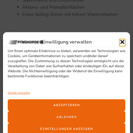
Aktions- und Promotionflächen
Cross-Selling-Zonen mit hohem Warenvolumen
Einwilligung verwalten
Um Ihnen optimale Erlebnisse zu bieten, verwenden wir Technologien wie
Cookies, um Geräteinformationen zu speichern und/oder darauf
zuzugreifen. Die Zustimmung zu diesen Technologien ermöglicht uns die
Verarbeitung von Daten wie Surfverhalten oder eindeutigen IDs auf dieser
SCHON GESEHEN?
Website. Die Nichteinwilligung oder der Widerruf der Einwilligung kann
Ähnliche Produkte
bestimmte Funktionen beeinträchtigen.
Dienste verwalten
AKZEPTIEREN
ABLEHNEN
EINSTELLUNGEN ANZEIGEN