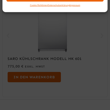
Cookie Richtlinien
Datenschutzerklärung
Impressum
SARO KÜHLSCHRANK MODELL HK 601
775,00
€
EXKL. MWST
IN DEN WARENKORB