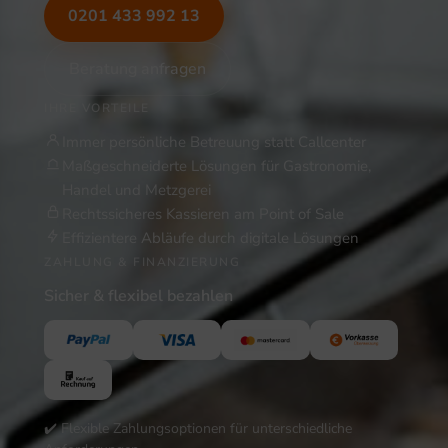
0201 433 992 13
Beratung anfragen
IHRE VORTEILE
Immer persönliche Betreuung statt Callcenter
Maßgeschneiderte Lösungen für Gastronomie,
Handel und Metzgerei
Rechtssicheres Kassieren am Point of Sale
Effizientere Abläufe durch digitale Lösungen
ZAHLUNG & FINANZIERUNG
Sicher & flexibel bezahlen
✔️ Flexible Zahlungsoptionen für unterschiedliche