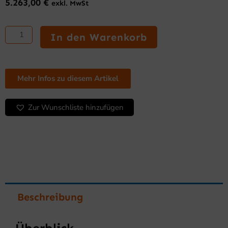
5.263,00
€
exkl. MwSt
Modulare
Kühlinsel
In den Warenkorb
Elegance
mit
integrierter
Kühlgruppe
Mehr Infos zu diesem Artikel
SVS
12
Zur Wunschliste hinzufügen
E2
Menge
Beschreibung