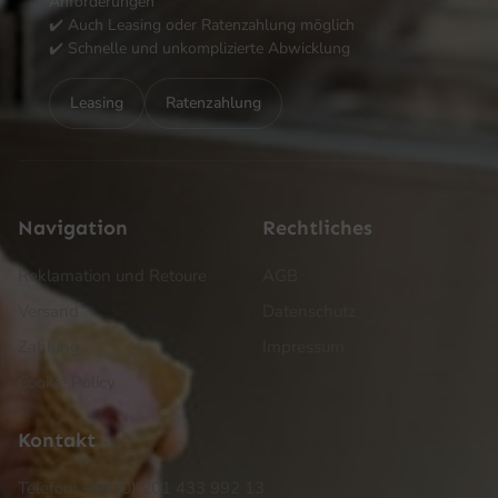
Anforderungen
✔️ Auch Leasing oder Ratenzahlung möglich
✔️ Schnelle und unkomplizierte Abwicklung
Leasing
Ratenzahlung
Navigation
Rechtliches
Reklamation und Retoure
AGB
Versand
Datenschutz
Zahlung
Impressum
Cookie Policy
Kontakt
Telefon: +49 (0) 201 433 992 13