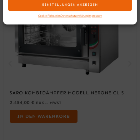
EINSTELLUNGEN ANZEIGEN
Cookie Richtlinien
Datenschutzerklärung
Impressum
SARO KOMBIDÄMPFER MODELL NERONE CL 5
2.454,00
€
EXKL. MWST
IN DEN WARENKORB