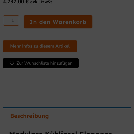
4.737,00
€
exkl. MwSt
Modulare
Kühlinsel
In den Warenkorb
Elegance
mit
integrierter
Kühlung
Mehr Infos zu diesem Artikel
SVS
10
Zur Wunschliste hinzufügen
E
Menge
Beschreibung