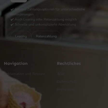
✔️ Flexible Zahlungsoptionen für unterschiedliche
Anforderungen
✔️ Auch Leasing oder Ratenzahlung möglich
✔️ Schnelle und unkomplizierte Abwicklung
Leasing
Ratenzahlung
Navigation
Rechtliches
Reklamation und Retoure
AGB
Versand
Datenschutz
Zahlung
Impressum
Cookie Policy