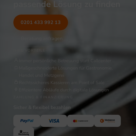
passende Lösung zu finden
0201 433 992 13
Beratung anfragen
IHRE VORTEILE
Immer persönliche Betreuung statt Callcenter
Maßgeschneiderte Lösungen für Gastronomie,
Handel und Metzgerei
Rechtssicheres Kassieren am Point of Sale
Effizientere Abläufe durch digitale Lösungen
ZAHLUNG & FINANZIERUNG
Sicher & flexibel bezahlen