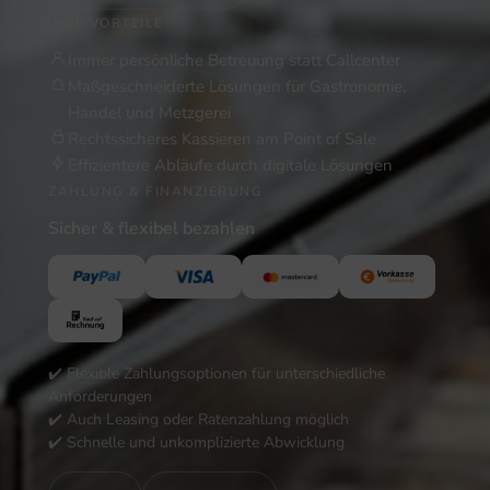
IHRE VORTEILE
Immer persönliche Betreuung statt Callcenter
Maßgeschneiderte Lösungen für Gastronomie,
Handel und Metzgerei
Rechtssicheres Kassieren am Point of Sale
Effizientere Abläufe durch digitale Lösungen
ZAHLUNG & FINANZIERUNG
Sicher & flexibel bezahlen
✔️ Flexible Zahlungsoptionen für unterschiedliche
Anforderungen
✔️ Auch Leasing oder Ratenzahlung möglich
✔️ Schnelle und unkomplizierte Abwicklung