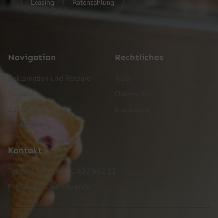
Leasing
Ratenzahlung
Navigation
Rechtliches
Reklamation und Retoure
AGB
Versand
Datenschutz
Zahlung
Impressum
Cookie Policy
Kontakt
Telefon: +49 (0) 201 433 992 13
E-Mail: info@ptmshop.de