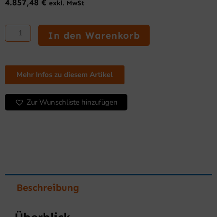
4.857,48
€
exkl. MwSt
NATIONAL
500/1000L
In den Warenkorb
Serie
Fischkühl-
und
Gefrierschrank
Mehr Infos zu diesem Artikel
Menge
Zur Wunschliste hinzufügen
Beschreibung