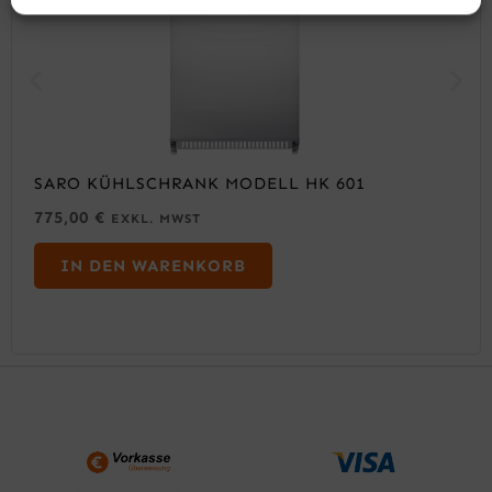
SARO KÜHLSCHRANK MODELL HK 601
775,00
€
EXKL. MWST
IN DEN WARENKORB