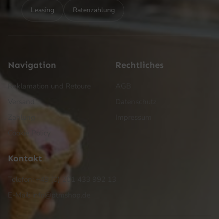
Leasing
Ratenzahlung
Navigation
Rechtliches
Reklamation und Retoure
AGB
Versand
Datenschutz
Zahlung
Impressum
Cookie Policy
Kontakt
Telefon: +49 (0) 201 433 992 13
E-Mail: info@ptmshop.de