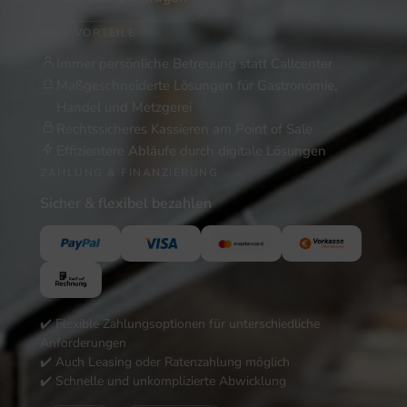
IHRE VORTEILE
Immer persönliche Betreuung statt Callcenter
Maßgeschneiderte Lösungen für Gastronomie,
Handel und Metzgerei
Rechtssicheres Kassieren am Point of Sale
Effizientere Abläufe durch digitale Lösungen
ZAHLUNG & FINANZIERUNG
Sicher & flexibel bezahlen
✔️ Flexible Zahlungsoptionen für unterschiedliche
Anforderungen
✔️ Auch Leasing oder Ratenzahlung möglich
✔️ Schnelle und unkomplizierte Abwicklung