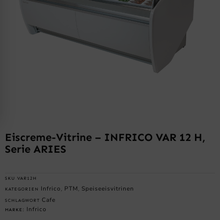
Eiscreme-Vitrine – INFRICO VAR 12 H,
Serie ARIES
SKU
VAR12H
Infrico
PTM
Speiseeisvitrinen
KATEGORIEN
,
,
Cafe
SCHLAGWORT
Infrico
MARKE: