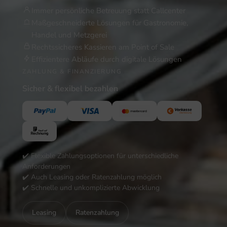
Immer persönliche Betreuung statt Callcenter
Maßgeschneiderte Lösungen für Gastronomie,
Handel und Metzgerei
Rechtssicheres Kassieren am Point of Sale
Effizientere Abläufe durch digitale Lösungen
ZAHLUNG & FINANZIERUNG
Sicher & flexibel bezahlen
✔️ Flexible Zahlungsoptionen für unterschiedliche
Anforderungen
✔️ Auch Leasing oder Ratenzahlung möglich
✔️ Schnelle und unkomplizierte Abwicklung
Leasing
Ratenzahlung