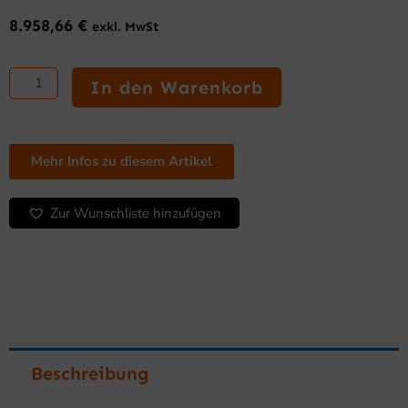
8.958,66
€
exkl. MwSt
Eiscreme-
Vitrine
In den Warenkorb
–
INFRICO
VAR
12
Mehr Infos zu diesem Artikel
H,
Serie
Zur Wunschliste hinzufügen
ARIES
Menge
Beschreibung