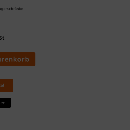
agerschränke
St
arenkorb
kel
gen