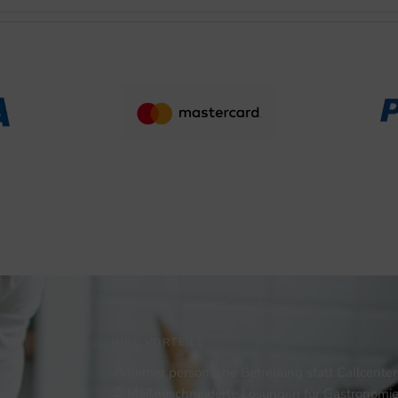
IHRE VORTEILE
Immer persönliche Betreuung statt Callcenter
Maßgeschneiderte Lösungen für Gastronomie