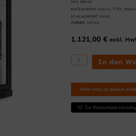
SKU
ERV15
Infrico
PTM
Weinl
KATEGORIEN
,
,
Hotel
SCHLAGWORT
Infrico
MARKE:
1.121,00
€
exkl. Mw
Minibar
In den W
,
920
mm
hoch.
Mehr Infos zu diesem Arti
ERV-
Serie
Menge
Zur Wunschliste hinzufü