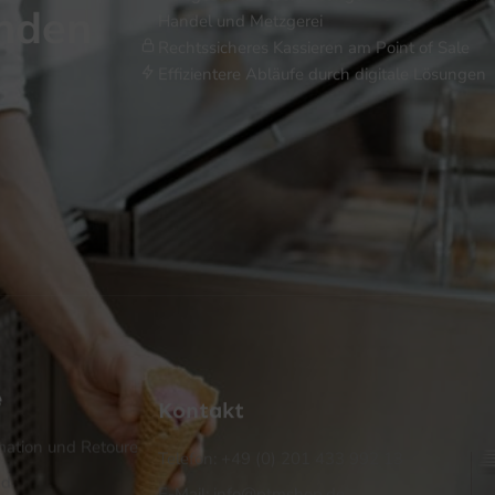
inden
Handel und Metzgerei
Rechtssicheres Kassieren am Point of Sale
Effizientere Abläufe durch digitale Lösungen
e
Kontakt
ation und Retoure
Telefon: +49 (0) 201 433 992 13
nd
E-Mail: info@ptmshop.de