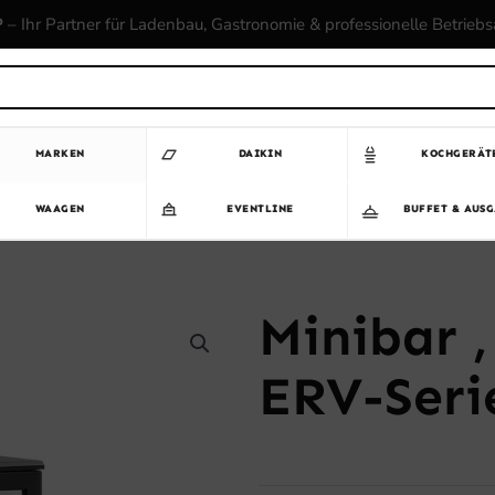
P
– Ihr Partner für Ladenbau, Gastronomie & professionelle Betrieb
MARKEN
DAIKIN
KOCHGERÄT
WAAGEN
EVENTLINE
BUFFET & AUS
Minibar 
ERV-Seri