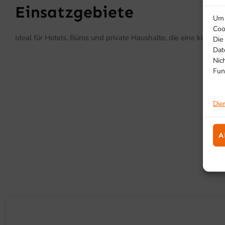
Einsatzgebiete
Um 
Coo
Ideal für Hotels, Büros und private Haushalte, die eine kompak
Die
Dat
Nic
Fun
Die
A