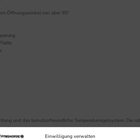
nem Öffnungswinkel von über 95°
sparung
Platte
e
s
chtung und das benutzerfreundliche Temperaturregelsystem. Die ro
Einwilligung verwalten