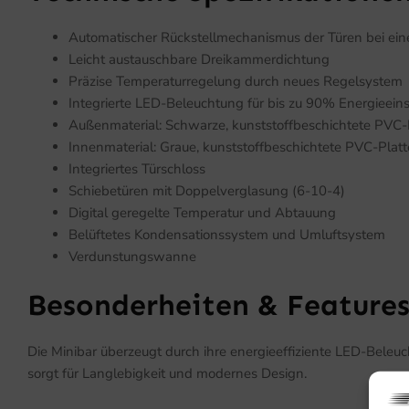
Automatischer Rückstellmechanismus der Türen bei ei
Leicht austauschbare Dreikammerdichtung
Präzise Temperaturregelung durch neues Regelsystem
Integrierte LED-Beleuchtung für bis zu 90% Energieein
Außenmaterial: Schwarze, kunststoffbeschichtete PVC-
Innenmaterial: Graue, kunststoffbeschichtete PVC-Platt
Integriertes Türschloss
Schiebetüren mit Doppelverglasung (6-10-4)
Digital geregelte Temperatur und Abtauung
Belüftetes Kondensationssystem und Umluftsystem
Verdunstungswanne
Besonderheiten & Feature
Die Minibar überzeugt durch ihre energieeffiziente LED-Beleu
sorgt für Langlebigkeit und modernes Design.