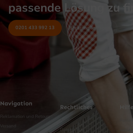
passende Lösung zu f
0201 433 992 13
Beratung anfragen
Navigation
Rechtliches
Hilf
Reklamation und Retoure
AGB
Reklam
Versand
Datenschutz
Versa