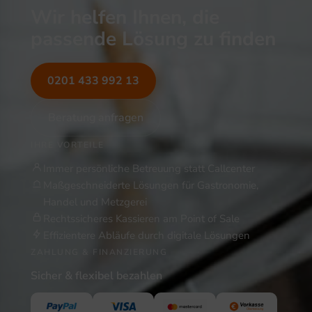
Wir helfen Ihnen, die
passende Lösung zu finden
0201 433 992 13
Beratung anfragen
IHRE VORTEILE
Immer persönliche Betreuung statt Callcenter
Maßgeschneiderte Lösungen für Gastronomie,
Handel und Metzgerei
Rechtssicheres Kassieren am Point of Sale
Effizientere Abläufe durch digitale Lösungen
ZAHLUNG & FINANZIERUNG
Sicher & flexibel bezahlen