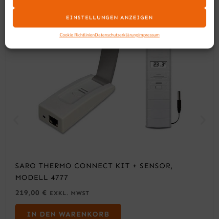
EINSTELLUNGEN ANZEIGEN
Cookie Richtlinien
Datenschutzerklärung
Impressum
SARO THERMO CONNECT KIT + SENSOR,
MODELL 4777
219,00
€
EXKL. MWST
IN DEN WARENKORB