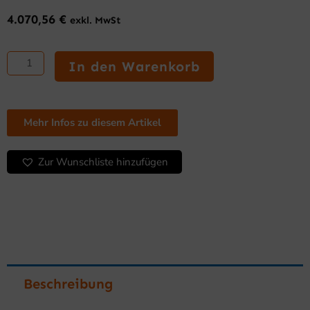
4.070,56
€
exkl. MwSt
INFRICO
ME
In den Warenkorb
1003
VIP
–
Pizza-
Mehr Infos zu diesem Artikel
Kühltisch
GN
Zur Wunschliste hinzufügen
1/1
Menge
Beschreibung