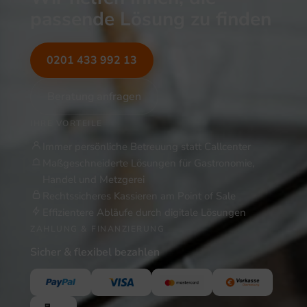
passende Lösung zu finden
0201 433 992 13
Beratung anfragen
IHRE VORTEILE
Immer persönliche Betreuung statt Callcenter
Maßgeschneiderte Lösungen für Gastronomie,
Handel und Metzgerei
Rechtssicheres Kassieren am Point of Sale
Effizientere Abläufe durch digitale Lösungen
ZAHLUNG & FINANZIERUNG
Sicher & flexibel bezahlen