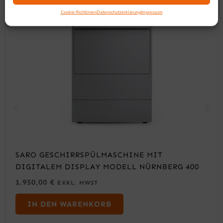
Cookie Richtlinien
Datenschutzerklärung
Impressum
SARO GESCHIRRSPÜLMASCHINE MIT
DIGITALEM DISPLAY MODELL NÜRNBERG 400
1.950,00
€
EXKL. MWST
IN DEN WARENKORB