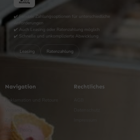
✔️ Flexible Zahlungsoptionen für unterschiedliche
Anforderungen
✔️ Auch Leasing oder Ratenzahlung möglich
✔️ Schnelle und unkomplizierte Abwicklung
Leasing
Ratenzahlung
Navigation
Rechtliches
Reklamation und Retoure
AGB
Versand
Datenschutz
Zahlung
Impressum
Cookie Policy