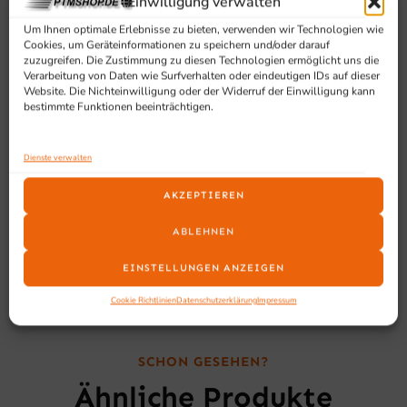
Einwilligung verwalten
max Temperatur: 280°
10 vorinstallierte Programme
Um Ihnen optimale Erlebnisse zu bieten, verwenden wir Technologien wie
Kerntemperaturfühler
Cookies, um Geräteinformationen zu speichern und/oder darauf
zuzugreifen. Die Zustimmung zu diesen Technologien ermöglicht uns die
Leicht entnehmbare Türdichtung zum einfachen
Verarbeitung von Daten wie Surfverhalten oder eindeutigen IDs auf dieser
Reinigen
Website. Die Nichteinwilligung oder der Widerruf der Einwilligung kann
bestimmte Funktionen beeinträchtigen.
Optional gibt es eine Kondensationshaube die
einfach auf dem Ofen anzuschliessen ist (nicht
enthalten)
Dienste verwalten
Die Öfen sind auch in Kombination stapelbar
AKZEPTIEREN
5 Einschübe (GN 1/1 oder Bäckereimaß)
ABLEHNEN
EINSTELLUNGEN ANZEIGEN
Cookie Richtlinien
Datenschutzerklärung
Impressum
SCHON GESEHEN?
Ähnliche Produkte