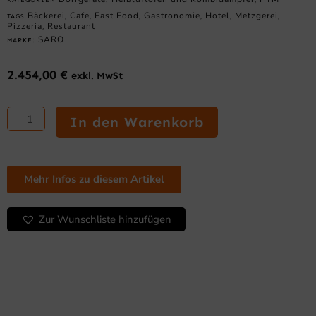
Bäckerei
Cafe
Fast Food
Gastronomie
Hotel
Metzgerei
TAGS
,
,
,
,
,
,
Pizzeria
Restaurant
,
SARO
MARKE:
2.454,00
€
exkl. MwSt
SARO
Kombidämpfer
In den Warenkorb
Modell
Nerone
CL
5
Mehr Infos zu diesem Artikel
Menge
Zur Wunschliste hinzufügen