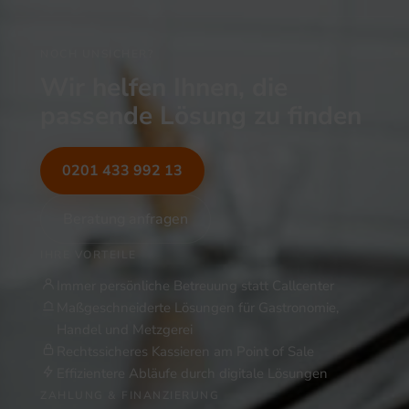
NOCH UNSICHER?
Wir helfen Ihnen, die
passende Lösung zu finden
0201 433 992 13
Beratung anfragen
IHRE VORTEILE
Immer persönliche Betreuung statt Callcenter
Maßgeschneiderte Lösungen für Gastronomie,
Handel und Metzgerei
Rechtssicheres Kassieren am Point of Sale
Effizientere Abläufe durch digitale Lösungen
ZAHLUNG & FINANZIERUNG