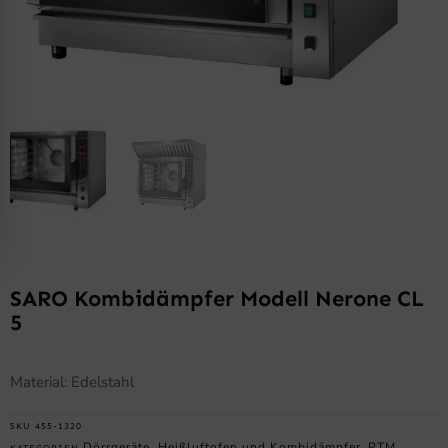
SARO Kombidämpfer Modell Nerone CL
5
Material: Edelstahl
SKU
455-1320
Dörrgeräte, Heißluftofen und Kombidämpfer
PTM
KATEGORIEN
,