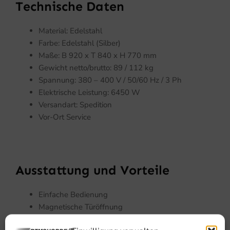
Technische Daten
Material: Edelstahl
Farbe: Edelstahl (Silber)
Maße: B 920 x T 840 x H 770 mm
Gewicht netto/brutto: 89 / 112 kg
Spannung: 380 – 400 V / 50/60 Hz / 3 Ph
Elektrische Leistung: 6450 W
Versandart: Spedition
Vor-Ort Service
Ausstattung und Vorteile
Einfache Bedienung
Magnetische Türöffnung
Dampfgaren bei 100° und 100% Feuchtigkeit