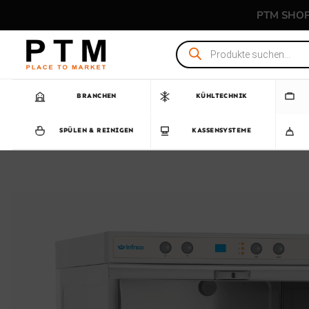
Zum
PTM SHO
Inhalt
springen
Products
search
BRANCHEN
KÜHLTECHNIK
SPÜLEN & REINIGEN
KASSENSYSTEME