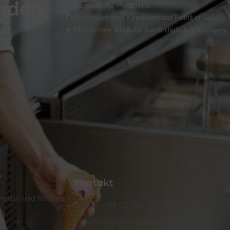
inden
Handel und Metzgerei
Rechtssicheres Kassieren am Point of Sale
Effizientere Abläufe durch digitale Lösungen
e
Kontakt
ation und Retoure
Telefon: +49 (0) 201 433 992 13
nd
E-Mail: info@ptmshop.de