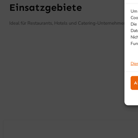
Einsatzgebiete
Um 
Coo
Ideal für Restaurants, Hotels und Catering-Unternehmen, die e
Die
Dat
Nic
Fun
Die
A