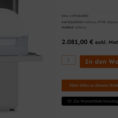
SKU
LVP2845BD
Infrico
PTM
Gesch
KATEGORIEN
,
,
Infrico
MARKE:
2.081,00
€
exkl. Mw
ELEKTROMECHANIS
In den W
Serie
Gläserspüler
und
Geschirrspüler
Mehr Infos zu diesem Arti
Menge
Zur Wunschliste hinzufü