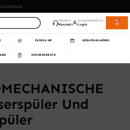
sausstattung
0
FRAGEN?
KUNDENBEREICH
WARE
Kontakt
Login
E
FAINCA HR
EDELSTAHLMÖBEL
GABE
KÜCHENGERÄTE
OMECHANISCHE
serspüler Und
püler