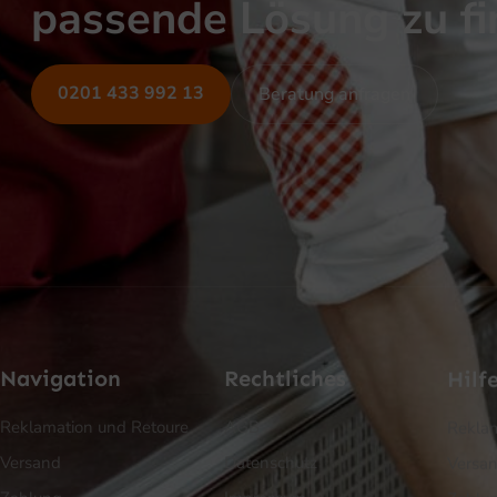
passende Lösung zu f
0201 433 992 13
Beratung anfragen
Navigation
Rechtliches
Hilf
Reklamation und Retoure
AGB
Reklam
Versand
Datenschutz
Versa