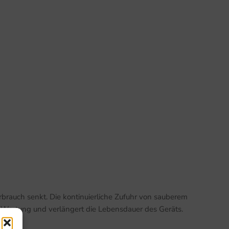
brauch senkt. Die kontinuierliche Zufuhr von sauberem
 Wartung und verlängert die Lebensdauer des Geräts.