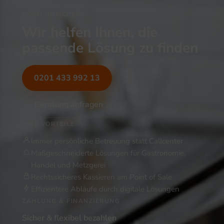
NOCH UNSICHER?
Wir helfen Ihnen, die
passende Lösung zu finden
0201 433 992 13
Beratung anfragen
IHRE VORTEILE
Immer persönliche Betreuung statt Callcenter
Maßgeschneiderte Lösungen für Gastronomie,
Handel und Metzgerei
Rechtssicheres Kassieren am Point of Sale
Effizientere Abläufe durch digitale Lösungen
ZAHLUNG & FINANZIERUNG
Sicher & flexibel bezahlen