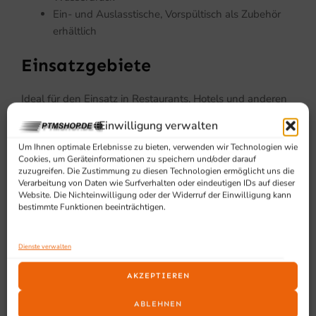
Ein- und Auslasstische, Vorspültisch als Zubehör
erhältlich
Einsatzgebiete
Ideal für den Einsatz in Restaurants, Hotels und anderen
Gastronomiebetrieben, die eine zuverlässige und
Einwilligung verwalten
effiziente Spüllösung benötigen.
Um Ihnen optimale Erlebnisse zu bieten, verwenden wir Technologien wie
Cookies, um Geräteinformationen zu speichern und/oder darauf
zuzugreifen. Die Zustimmung zu diesen Technologien ermöglicht uns die
Verarbeitung von Daten wie Surfverhalten oder eindeutigen IDs auf dieser
Website. Die Nichteinwilligung oder der Widerruf der Einwilligung kann
bestimmte Funktionen beeinträchtigen.
Dienste verwalten
SCHON GESEHEN?
AKZEPTIEREN
Ähnliche Produkte
ABLEHNEN