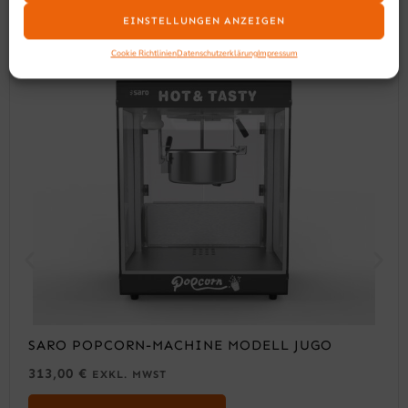
EINSTELLUNGEN ANZEIGEN
Cookie Richtlinien
Datenschutzerklärung
Impressum
SARO POPCORN-MACHINE MODELL JUGO
313,00
€
EXKL. MWST