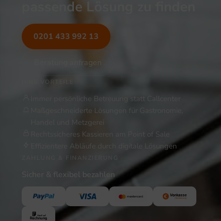
passende Lösung zu finden
0201 433 992 13
Beratung anfragen
IHRE VORTEILE
Immer persönliche Betreuung statt Callcenter
Maßgeschneiderte Lösungen für Gastronomie,
Handel und Metzgerei
Rechtssicheres Kassieren am Point of Sale
Effizientere Abläufe durch digitale Lösungen
ZAHLUNG & FINANZIERUNG
Sicher & flexibel bezahlen