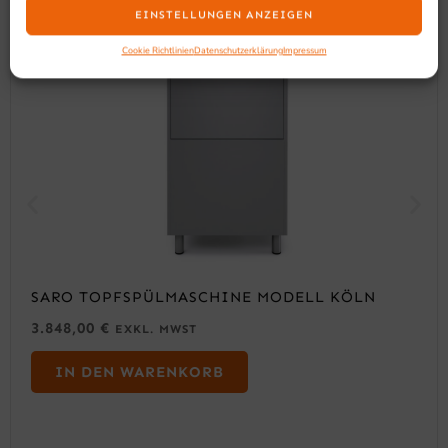
EINSTELLUNGEN ANZEIGEN
Cookie Richtlinien
Datenschutzerklärung
Impressum
SARO TOPFSPÜLMASCHINE MODELL KÖLN
3.848,00
€
EXKL. MWST
IN DEN WARENKORB