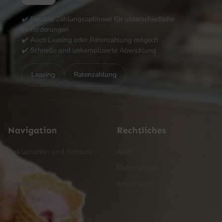
✔️ Flexible Zahlungsoptionen für unterschiedliche
Anforderungen
✔️ Auch Leasing oder Ratenzahlung möglich
✔️ Schnelle und unkomplizierte Abwicklung
Leasing
Ratenzahlung
Navigation
Rechtliches
Reklamation und Retoure
AGB
Versand
Datenschutz
Zahlung
Impressum
Cookie Policy