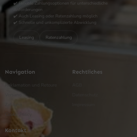
✔️ Flexible Zahlungsoptionen für unterschiedliche
Anforderungen
✔️ Auch Leasing oder Ratenzahlung möglich
✔️ Schnelle und unkomplizierte Abwicklung
Leasing
Ratenzahlung
Navigation
Rechtliches
Reklamation und Retoure
AGB
Versand
Datenschutz
Zahlung
Impressum
Cookie Policy
Kontakt