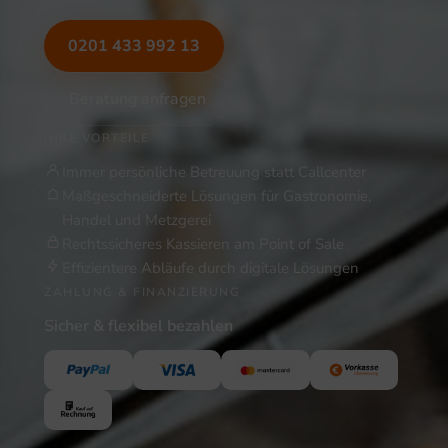
0201 433 992 13
Beratung anfragen
IHRE VORTEILE
Immer persönliche Betreuung statt Callcenter
Maßgeschneiderte Lösungen für Gastronomie,
Handel und Metzgerei
Rechtssicheres Kassieren am Point of Sale
Effizientere Abläufe durch digitale Lösungen
ZAHLUNG & FINANZIERUNG
Sicher & flexibel bezahlen