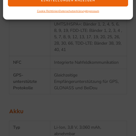
EINSTELLUNGEN ANZEIGEN
Bluetooth
Bluetooth-Klasse 5.0
Cookie Richtlinien
Datenschutzerklärung
Impressum
WWAN-Funk
GSM/EDGE: Bänder 2, 3, 5, 8,
UMTS/HSPA+: Bänder 1, 2, 4, 5, 6,
8, 9, 19, FDD-LTE: Bänder 1, 2, 3, 4 ,
5, 7, 8, 9, 12, 13, 17, 19, 20, 25, 26,
28, 30, 66, TDD-LTE: Bänder 38, 39,
40, 41
NFC
Integrierte Nahfeldkommunikation
GPS-
Gleichzeitige
unterstützte
Empfängerunterstützung für GPS,
Protokolle
GLONASS und BeiDou
Akku
Typ
Li-Ion, 3,8 V, 3.060 mAh,
abnehmbar