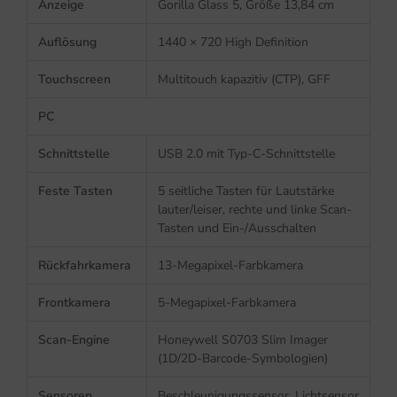
Anzeige
Gorilla Glass 5, Größe 13,84 cm
Auflösung
1440 × 720 High Definition
Touchscreen
Multitouch kapazitiv (CTP), GFF
PC
Schnittstelle
USB 2.0 mit Typ-C-Schnittstelle
Feste Tasten
5 seitliche Tasten für Lautstärke
lauter/leiser, rechte und linke Scan-
Tasten und Ein-/Ausschalten
Rückfahrkamera
13-Megapixel-Farbkamera
Frontkamera
5-Megapixel-Farbkamera
Scan-Engine
Honeywell S0703 Slim Imager
(1D/2D-Barcode-Symbologien)
Sensoren
Beschleunigungssensor, Lichtsensor