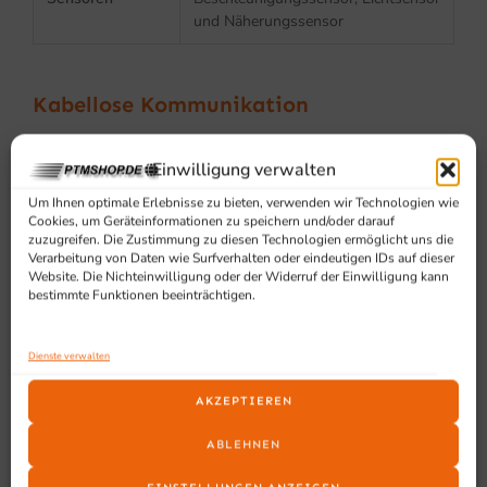
und Näherungssensor
Kabellose Kommunikation
WLAN (Wi-Fi5-
IEEE 802.11 a/b/g/n/ac
Einwilligung verwalten
zertifiziert)
Um Ihnen optimale Erlebnisse zu bieten, verwenden wir Technologien wie
Cookies, um Geräteinformationen zu speichern und/oder darauf
Zusätzliche
802.11 d/e/h/i/k/r/u/w/v, 1X1 MU-
zuzugreifen. Die Zustimmung zu diesen Technologien ermöglicht uns die
WLAN-
MIMO
Verarbeitung von Daten wie Surfverhalten oder eindeutigen IDs auf dieser
Funktionen
Website. Die Nichteinwilligung oder der Widerruf der Einwilligung kann
bestimmte Funktionen beeinträchtigen.
WLAN-
OFFEN, WEP, WPA/WPA2
Sicherheit
(Personal und Enterprise WPA2),
Dienste verwalten
WPA3 (OWE, SAE, Enterprise)
AKZEPTIEREN
WLAN
TLS, PEAP, TTLS, PWD, LEAP
unterstütztes
ABLEHNEN
EAP