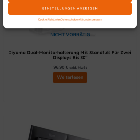
EINSTELLUNGEN ANZEIGEN
Cookie Richtlinien
Datenschutzerklärung
Impressum
NICHT VORRÄTIG
Iiyama Dual-Monitorhalterung Mit Standfuß Für Zwei
Displays Bis 30″
96,90
€
exkl. MwSt
Weiterlesen