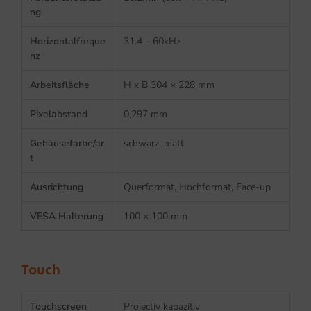
ng
Horizontalfreque
31.4 – 60kHz
nz
Arbeitsfläche
H x B 304 × 228 mm
Pixelabstand
0,297 mm
Gehäusefarbe/ar
schwarz, matt
t
Ausrichtung
Querformat, Hochformat, Face-up
VESA Halterung
100 × 100 mm
Touch
Touchscreen
Projectiv kapazitiv