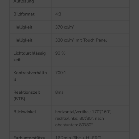
Auflösung
Bildformat
4:3
Helligkeit
370 cd/m²
Helligkeit
330 cd/m² mit Touch Panel
Lichtdurchlässig
90 %
keit
Kontrastverhältn
700:1
is
Reaktionszeit
8ms
(BTB)
Blickwinkel
horizontal/vertikal: 170°/160°,
rechts/links: 85°/85°, nach
oben/unten: 80°/80°
Farbunterstützu
16.2mln (6bit + Hi-FRC)