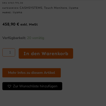
SKU
6763-TF1.04
CASHSYSTEMS
Touch Monitore
iiyama
KATEGORIEN
,
,
iiyama
MARKE:
458,90
€
exkl. MwSt
iiyama
Verfügbarkeit:
20 vorrätig
TF1534MC-
B7X
–
In den Warenkorb
15″
Open
Frame
Touch-
Mehr Infos zu diesem Artikel
Monitor,
PCAP,
10
Zur Wunschliste hinzufügen
Touchpunkte
Menge