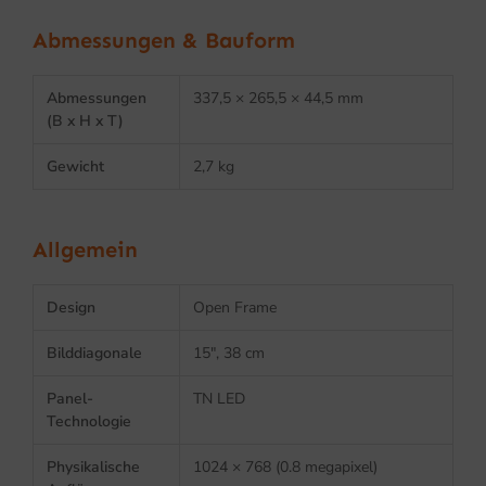
Abmessungen & Bauform
Abmessungen
337,5 × 265,5 × 44,5 mm
(B x H x T)
Gewicht
2,7 kg
Allgemein
Design
Open Frame
Bilddiagonale
15″, 38 cm
Panel-
TN LED
Technologie
Physikalische
1024 × 768 (0.8 megapixel)