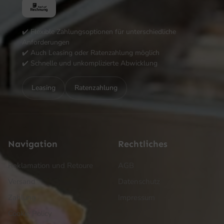
✔️ Flexible Zahlungsoptionen für unterschiedliche
Anforderungen
✔️ Auch Leasing oder Ratenzahlung möglich
✔️ Schnelle und unkomplizierte Abwicklung
Leasing
Ratenzahlung
Navigation
Rechtliches
Reklamation und Retoure
AGB
Versand
Datenschutz
Zahlung
Impressum
Cookie Policy