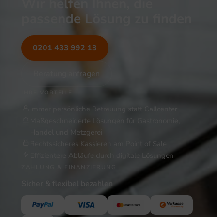
Wir helfen Ihnen, die
passende Lösung zu finden
0201 433 992 13
Beratung anfragen
IHRE VORTEILE
Immer persönliche Betreuung statt Callcenter
Maßgeschneiderte Lösungen für Gastronomie,
Handel und Metzgerei
Rechtssicheres Kassieren am Point of Sale
Effizientere Abläufe durch digitale Lösungen
ZAHLUNG & FINANZIERUNG
Sicher & flexibel bezahlen