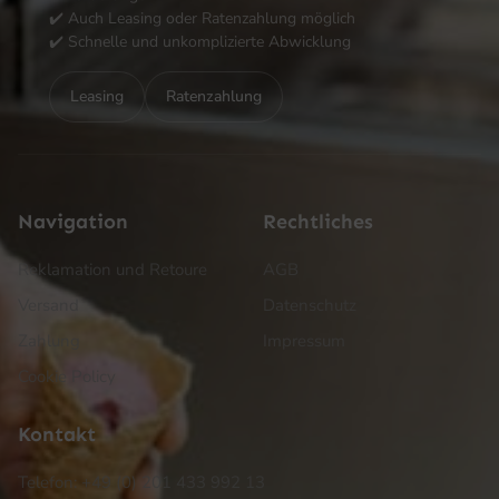
✔️ Auch Leasing oder Ratenzahlung möglich
✔️ Schnelle und unkomplizierte Abwicklung
Leasing
Ratenzahlung
Navigation
Rechtliches
Reklamation und Retoure
AGB
Versand
Datenschutz
Zahlung
Impressum
Cookie Policy
Kontakt
Telefon: +49 (0) 201 433 992 13