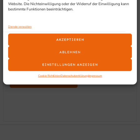
Website. Die Nichteinwilligung oder der Widerruf der Einwilligung kann
bestimmte Funktionen beeinträchtigen.
Dienste verwalten
AKZEPTIEREN
ABLEHNEN
IMIN AKKU FÜR LARK 1, 3,87 V, 5000MAH
EINSTELLUNGEN ANZEIGEN
48,90
€
EXKL. MWST
Cookie Richtlinien
Datenschutzerklärung
Impressum
IN DEN WARENKORB