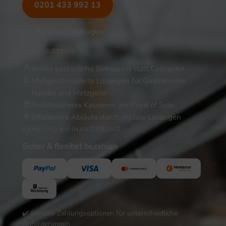
0201 433 992 13
Beratung anfragen
IHRE VORTEILE
Immer persönliche Betreuung statt Callcenter
Maßgeschneiderte Lösungen für Gastronomie,
Handel und Metzgerei
Rechtssicheres Kassieren am Point of Sale
Effizientere Abläufe durch digitale Lösungen
ZAHLUNG & FINANZIERUNG
Sicher & flexibel bezahlen
✔️ Flexible Zahlungsoptionen für unterschiedliche
Anforderungen