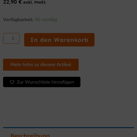
22,90
€
exkl. MwSt
iMin
Verfügbarkeit:
50 vorrätig
Handschlaufe
für
Lark
In den Warenkorb
1
Menge
Mehr Infos zu diesem Artikel
Zur Wunschliste hinzufügen
Beschreibung