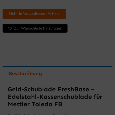
Edelstahl
–
RJ12
Mehr Infos zu diesem Artikel
–
für
Zur Wunschliste hinzufügen
Mettler
Toledo
FB
Menge
Beschreibung
Geld-Schublade FreshBase –
Edelstahl-Kassenschublade für
Mettler Toledo FB