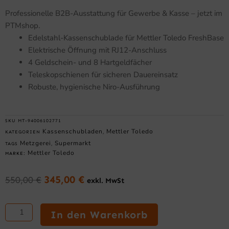
Professionelle B2B-Ausstattung für Gewerbe & Kasse – jetzt im
PTMshop.
Edelstahl-Kassenschublade für Mettler Toledo FreshBase
Elektrische Öffnung mit RJ12-Anschluss
4 Geldschein- und 8 Hartgeldfächer
Teleskopschienen für sicheren Dauereinsatz
Robuste, hygienische Niro-Ausführung
SKU
MT-94006102771
Kassenschubladen
Mettler Toledo
KATEGORIEN
,
Metzgerei
Supermarkt
TAGS
,
Mettler Toledo
MARKE:
345,00
€
550,00
€
exkl. MwSt
Ursprünglicher
Aktueller
Preis
Preis
Geld-
war:
ist:
Schublade
In den Warenkorb
550,00 €
345,00 €.
FreshBase