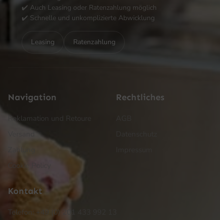
✔️ Auch Leasing oder Ratenzahlung möglich
✔️ Schnelle und unkomplizierte Abwicklung
Leasing
Ratenzahlung
Navigation
Rechtliches
Reklamation und Retoure
AGB
Versand
Datenschutz
Zahlung
Impressum
Cookie Policy
Kontakt
Telefon: +49 (0) 201 433 992 13