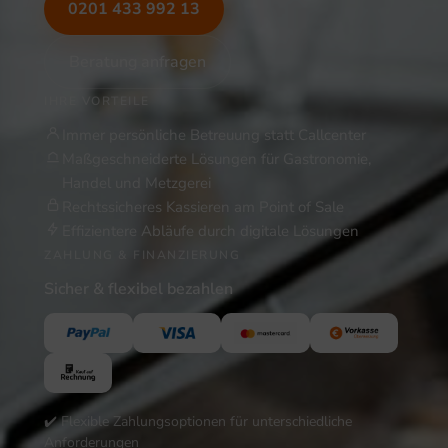
0201 433 992 13
Beratung anfragen
IHRE VORTEILE
Immer persönliche Betreuung statt Callcenter
Maßgeschneiderte Lösungen für Gastronomie,
Handel und Metzgerei
Rechtssicheres Kassieren am Point of Sale
Effizientere Abläufe durch digitale Lösungen
ZAHLUNG & FINANZIERUNG
Sicher & flexibel bezahlen
✔️ Flexible Zahlungsoptionen für unterschiedliche
Anforderungen