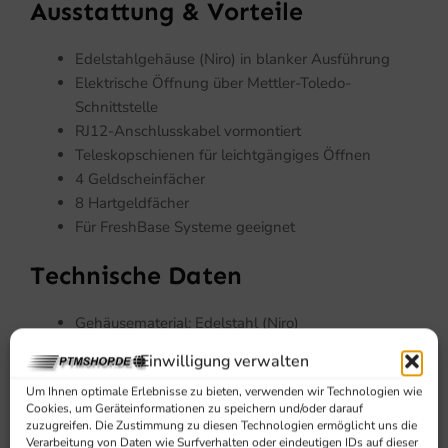
Ausstattung & Vorteile
Edelstahlgehäuse (Niro) in blanker Ausführung
Elektrische Öffnung über Mettler-Toledo-
Schnittstelle
RJ12-Anschlusskabel vormontiert
Teleskopschienen für leichtgängiges Öffnen
4 Geldscheinfächer
8 Hartgeldfächer
Für FreshBase Systeme geeignet
Technische Daten
Gehäusematerial: Edelstahl (Niro)
Öffnung: elektrisch
Einwilligung verwalten
Anschluss: RJ12-Stecker (montiert)
Um Ihnen optimale Erlebnisse zu bieten, verwenden wir Technologien wie
Fächeraufteilung: 4 Geldschein- / 8 Münzfächer
Cookies, um Geräteinformationen zu speichern und/oder darauf
Führung: Teleskopschienen
zuzugreifen. Die Zustimmung zu diesen Technologien ermöglicht uns die
Kompatibilität: Mettler Toledo FreshBase (Typ FB)
Verarbeitung von Daten wie Surfverhalten oder eindeutigen IDs auf dieser