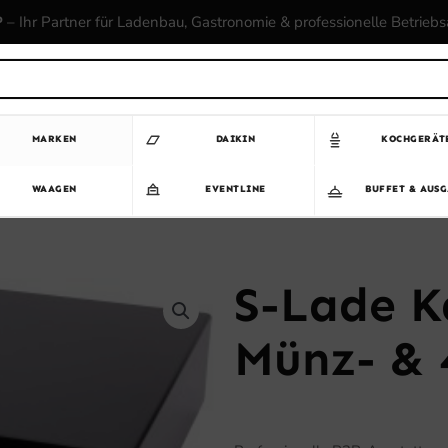
P
– Ihr Partner für Ladenbau, Gastronomie & professionelle Betrieb
MARKEN
DAIKIN
KOCHGERÄT
WAAGEN
EVENTLINE
BUFFET & AUS
S-Lade K
Münz- & 