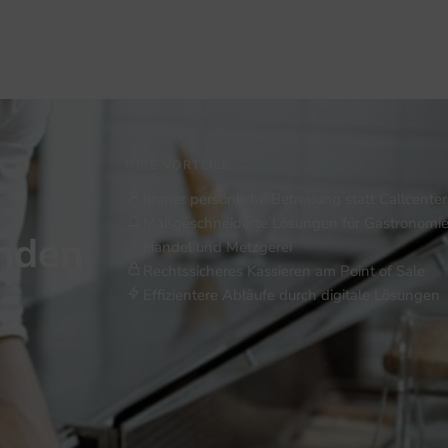
IHRE VORTEILE
Immer persönliche Betreuung statt Callcenter
Maßgeschneiderte Lösungen für Gastronomie
inden
Handel und Metzgerei
Rechtssicheres Kassieren am Point of Sale
Effizientere Abläufe durch digitale Lösungen