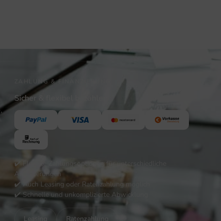
ZAHLUNG & FINANZIERUNG
Sicher & flexibel bezahlen
,
✔️ Flexible Zahlungsoptionen für unterschiedliche
Anforderungen
✔️ Auch Leasing oder Ratenzahlung möglich
✔️ Schnelle und unkomplizierte Abwicklung
Leasing
Ratenzahlung