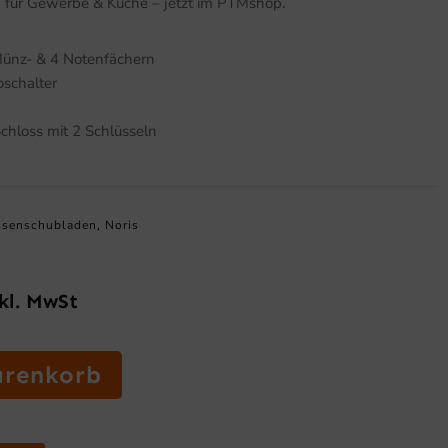
 für Gewerbe & Küche – jetzt im PTMshop.
Münz- & 4 Notenfächern
oschalter
chloss mit 2 Schlüsseln
ssenschubladen
Noris
,
kl. MwSt
icher
tueller
eis
:
arenkorb
,00 €.