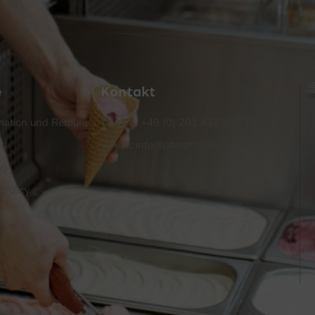
e
Kontakt
ation und Retoure
Telefon: +49 (0) 201 433 992 13
nd
E-Mail: info@ptmshop.de
ng
 Policy