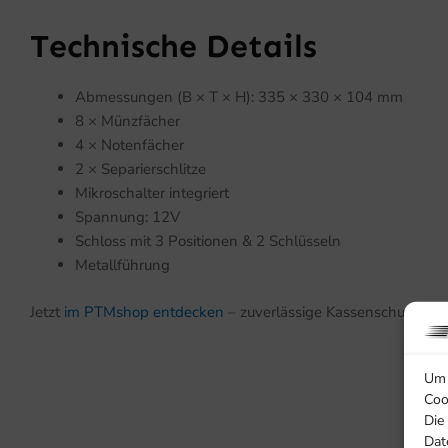
Technische Details
Abmessungen (B × T × H): 335 × 330 × 104 mm
8 × Münzfächer
4 × Notenfächer
2 × Separierschlitze
Mikroschalter integriert
Spannung: 12V
Schloss mit 3 Positionen & 2 Schlüsseln
Metallführung
Jetzt
im PTMshop entdecken
– zuverlässige Kassenschublade m
Um 
Coo
Die
Dat