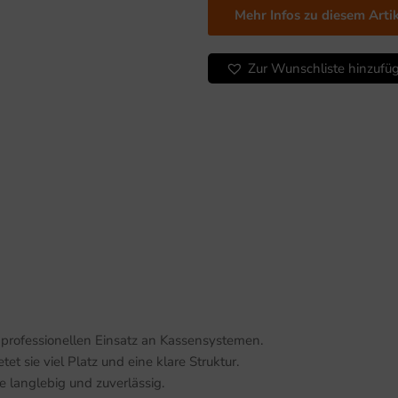
Mehr Infos zu diesem Arti
Münz-
&
4
Zur Wunschliste hinzufü
Notenfächer
Menge
n professionellen Einsatz an Kassensystemen.
t sie viel Platz und eine klare Struktur.
e langlebig und zuverlässig.