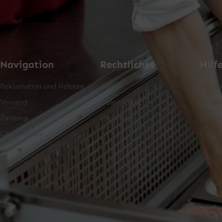
Navigation
Rechtliches
Hilf
Reklamation und Retoure
AGB
Reklam
Versand
Datenschutz
Versa
Zahlung
Impressum
Zahlu
Cookie Policy
Cookie