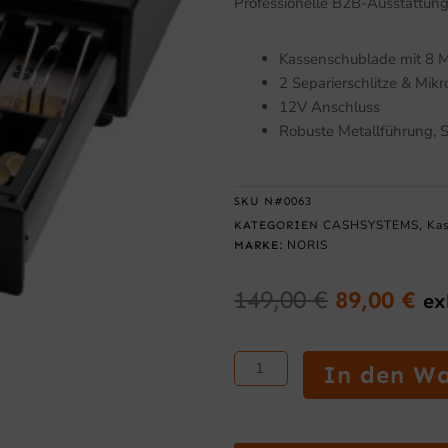
Professionelle B2B-Ausstattung
Kassenschublade mit 8 
2 Separierschlitze & Mikr
12V Anschluss
Robuste Metallführung, S
SKU
N#0063
CASHSYSTEMS
Ka
KATEGORIEN
,
NORIS
MARKE:
149,00
€
89,00
€
ex
Ursprüngl
Ak
Preis
Pr
S-
war:
ist
In den W
Lade
149,00 €
89
Kassenschublade
–
8