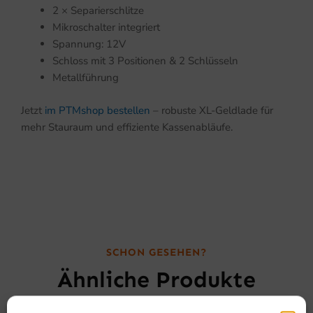
2 × Separierschlitze
Mikroschalter integriert
Spannung: 12V
Schloss mit 3 Positionen & 2 Schlüsseln
Metallführung
Jetzt
im PTMshop bestellen
– robuste XL-Geldlade für
mehr Stauraum und effiziente Kassenabläufe.
SCHON GESEHEN?
Ähnliche Produkte