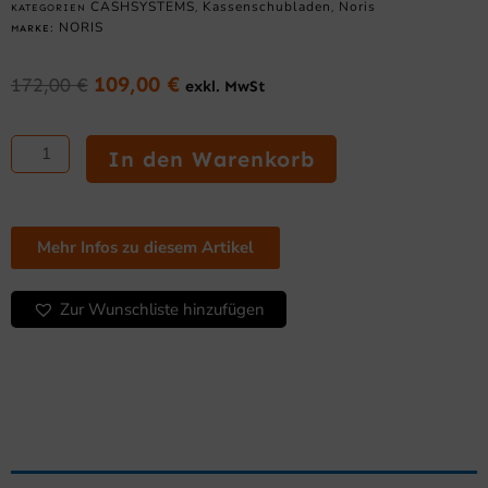
CASHSYSTEMS
Kassenschubladen
Noris
KATEGORIEN
,
,
NORIS
MARKE:
109,00
€
172,00
€
exkl. MwSt
Ursprünglicher
Aktueller
Preis
Preis
XL-
war:
ist:
Lade
In den Warenkorb
172,00 €
109,00 €.
Kassenschublade
–
8
Münzfächer
Mehr Infos zu diesem Artikel
&
5
Zur Wunschliste hinzufügen
Notenfächer
Menge