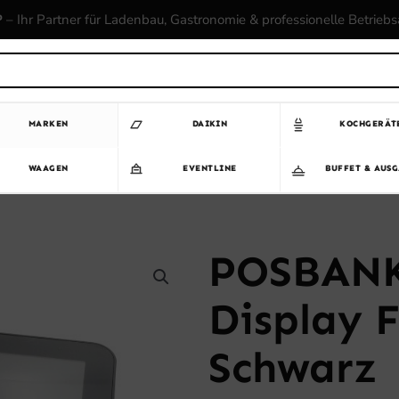
P
– Ihr Partner für Ladenbau, Gastronomie & professionelle Betrieb
MARKEN
DAIKIN
KOCHGERÄT
WAAGEN
EVENTLINE
BUFFET & AUS
POSBANK
Display 
Schwarz