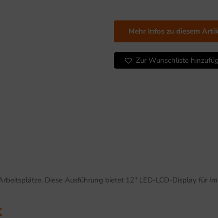
für
Imprex
Prime,
Mehr Infos zu diesem Arti
schwarz
Menge
Zur Wunschliste hinzufü
eitsplätze. Diese Ausführung bietet 12″ LED-LCD-Display für Im
k