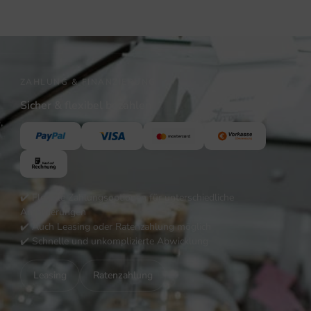
ZAHLUNG & FINANZIERUNG
Sicher & flexibel bezahlen
,
✔️ Flexible Zahlungsoptionen für unterschiedliche
Anforderungen
✔️ Auch Leasing oder Ratenzahlung möglich
✔️ Schnelle und unkomplizierte Abwicklung
Leasing
Ratenzahlung