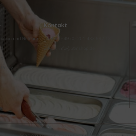
e
Kontakt
ation und Retoure
Telefon: +49 (0) 201 433 992 13
nd
E-Mail: info@ptmshop.de
ng
 Policy