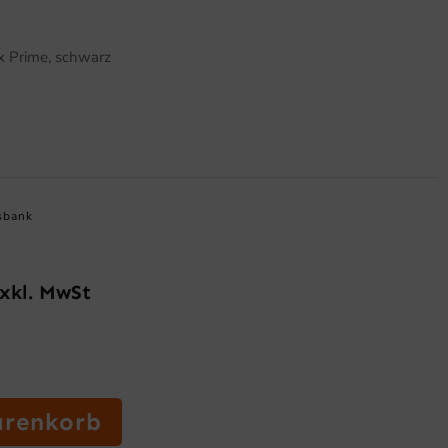
x Prime, schwarz
sbank
xkl. MwSt
icher
ktueller
reis
t:
59,90 €.
arenkorb