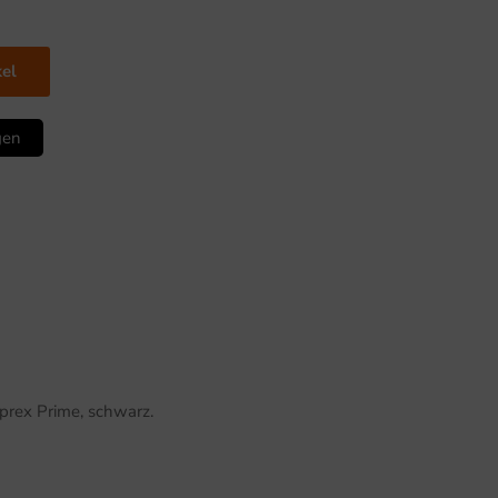
kel
gen
prex Prime, schwarz.