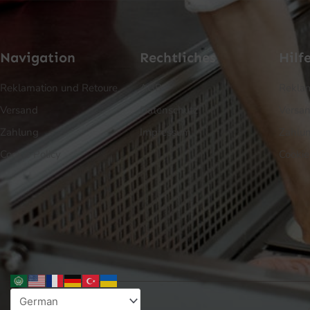
Navigation
Rechtliches
Hilf
Reklamation und Retoure
AGB
Reklam
Versand
Datenschutz
Versa
Zahlung
Impressum
Zahlu
Cookie Policy
Cookie