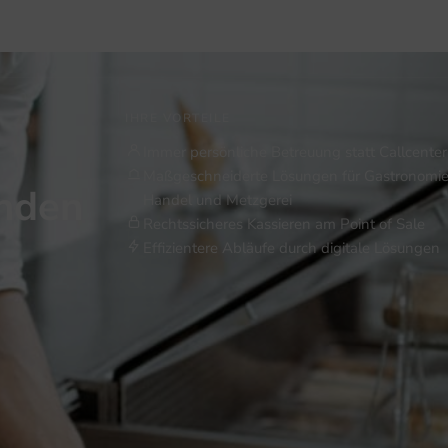
IHRE VORTEILE
Immer persönliche Betreuung statt Callcenter
Maßgeschneiderte Lösungen für Gastronomie
inden
Handel und Metzgerei
Rechtssicheres Kassieren am Point of Sale
Effizientere Abläufe durch digitale Lösungen