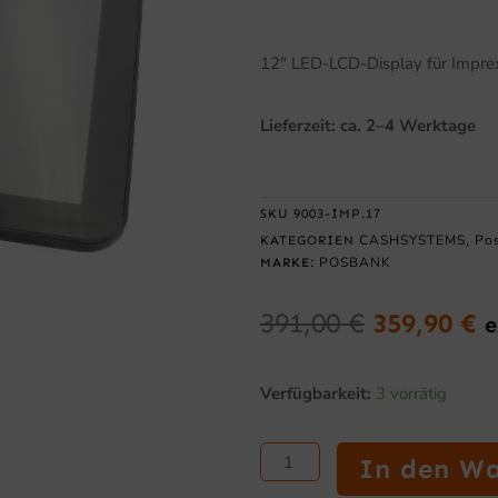
12″ LED-LCD-Display für Impre
Lieferzeit: ca. 2–4 Werktage
SKU
9003-IMP.17
CASHSYSTEMS
Po
KATEGORIEN
,
POSBANK
MARKE:
391,00
€
359,90
€
e
Ursprüngl
A
Preis
P
POSBANK
Verfügbarkeit:
3 vorrätig
war:
is
12″
391,00 €
3
LED-
LCD-
In den W
Display