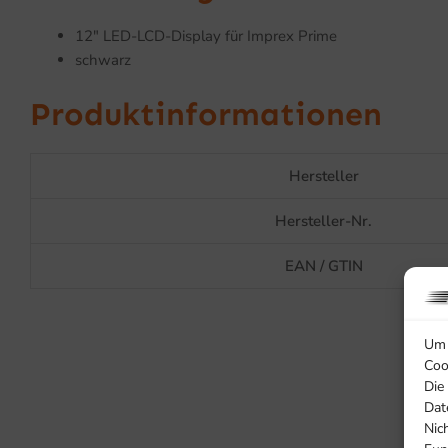
12″ LED-LCD-Display für Imprex Prime
schwarz
Produktinformationen
Hersteller
Hersteller-Nr.
EAN / GTIN
Um 
Coo
Die
Dat
Nic