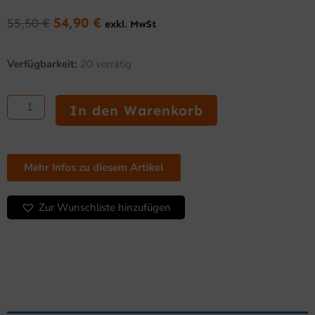
54,90
€
55,50
€
exkl. MwSt
Ursprünglicher
Aktueller
Preis
Preis
iMin
war:
ist:
Verfügbarkeit:
20 vorrätig
Halter
55,50 €
54,90 €.
für
POS
In den Warenkorb
/
Payment
Terminal
für
Mehr Infos zu diesem Artikel
Crane
1
Menge
Zur Wunschliste hinzufügen