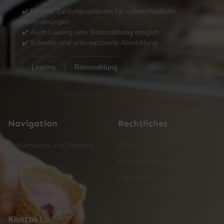
✔️ Flexible Zahlungsoptionen für unterschiedliche
Anforderungen
✔️ Auch Leasing oder Ratenzahlung möglich
✔️ Schnelle und unkomplizierte Abwicklung
Leasing
Ratenzahlung
Navigation
Rechtliches
Reklamation und Retoure
AGB
Versand
Datenschutz
Zahlung
Impressum
Cookie Policy
Kontakt