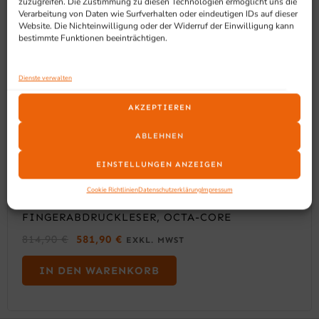
zuzugreifen. Die Zustimmung zu diesen Technologien ermöglicht uns die
Verarbeitung von Daten wie Surfverhalten oder eindeutigen IDs auf dieser
Website. Die Nichteinwilligung oder der Widerruf der Einwilligung kann
bestimmte Funktionen beeinträchtigen.
Dienste verwalten
AKZEPTIEREN
ABLEHNEN
EINSTELLUNGEN ANZEIGEN
SUNMI L2H – 5,5″ DISPLAY, ANDROID 11 MIT
Cookie Richtlinien
Datenschutzerklärung
Impressum
GMS, 4 GB/64 GB, ZBR 2D-SCANNER,
FINGERABDRUCKLESER, OCTA-CORE
U
A
814,90
€
581,90
€
EXKL. MWST
R
K
S
T
IN DEN WARENKORB
P
U
R
E
Ü
L
N
L