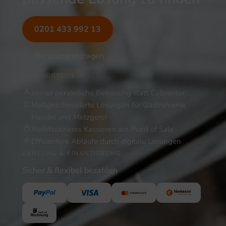
0201 433 992 13
Beratung anfragen
IHRE VORTEILE
Immer persönliche Betreuung statt Callcenter
Maßgeschneiderte Lösungen für Gastronomie,
Handel und Metzgerei
Rechtssicheres Kassieren am Point of Sale
Effizientere Abläufe durch digitale Lösungen
ZAHLUNG & FINANZIERUNG
Sicher & flexibel bezahlen