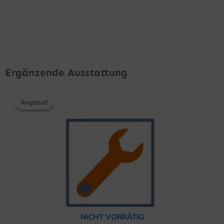
Ergänzende Ausstattung
Ursprünglicher
Aktueller
Preis
Preis
Angebot!
Angebot!
war:
ist:
153,90 €
141,90 €.
NICHT VORRÄTIG