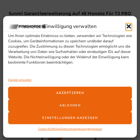
Sunmi Garantieerweiterung Auf 48 Monate Für T3 PRO
153,90
€
141,90
€
exkl. MwSt
Einwilligung verwalten
Weiterlesen
Um Ihnen optimale Erlebnisse zu bieten, verwenden wir Technologien wie
Cookies, um Geräteinformationen zu speichern und/oder darauf
zuzugreifen. Die Zustimmung zu diesen Technologien ermöglicht uns die
Verarbeitung von Daten wie Surfverhalten oder eindeutigen IDs auf dieser
Website. Die Nichteinwilligung oder der Widerruf der Einwilligung kann
bestimmte Funktionen beeinträchtigen.
Ursprünglicher
Aktueller
Dienste verwalten
Preis
Preis
Angebot!
Angebot!
war:
ist:
AKZEPTIEREN
328,90 €
283,90 €.
ABLEHNEN
EINSTELLUNGEN ANZEIGEN
Cookie Richtlinien
Datenschutzerklärung
Impressum