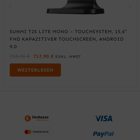
SUNMI T2S LITE MONO – TOUCHSYSTEM, 15,6″
FHD KAPAZITIVER TOUCHSCREEN, ANDROID
9.0
U
A
758,90
€
717,90
€
EXKL. MWST
R
K
S
T
WEITERLESEN
P
U
R
E
Ü
L
N
L
G
E
L
R
I
P
C
R
H
E
E
I
R
S
P
I