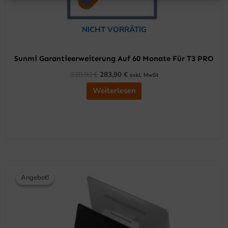
NICHT VORRÄTIG
Sunmi Garantieerweiterung Auf 60 Monate Für T3 PRO
328,90
€
283,90
€
exkl. MwSt
Weiterlesen
Ursprünglicher
Aktueller
Preis
Preis
Angebot!
Angebot!
war:
ist:
381,90 €
340,90 €.