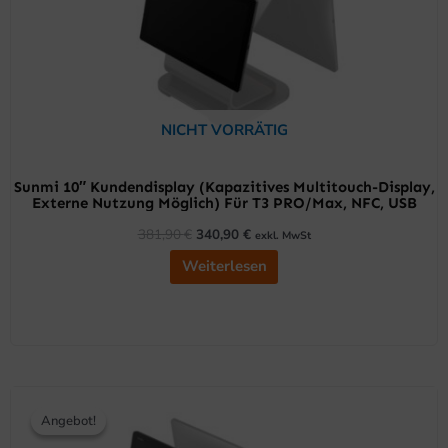
NICHT VORRÄTIG
Sunmi 10″ Kundendisplay (kapazitives Multitouch-Display,
Externe Nutzung Möglich) Für T3 PRO/Max, NFC, USB
381,90
€
340,90
€
exkl. MwSt
Weiterlesen
Ursprünglicher
Aktueller
Preis
Preis
Angebot!
Angebot!
war:
ist:
572,50 €
509,90 €.