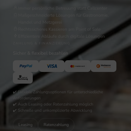
Immer persönliche Betreuung statt Callcenter
Maßgeschneiderte Lösungen für Gastronomie,
Handel und Metzgerei
Rechtssicheres Kassieren am Point of Sale
Effizientere Abläufe durch digitale Lösungen
ZAHLUNG & FINANZIERUNG
Sicher & flexibel bezahlen
✔️ Flexible Zahlungsoptionen für unterschiedliche
Anforderungen
✔️ Auch Leasing oder Ratenzahlung möglich
✔️ Schnelle und unkomplizierte Abwicklung
Leasing
Ratenzahlung