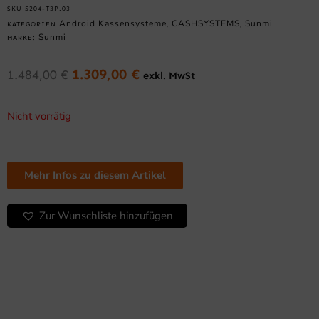
SKU
5204-T3P.03
Android Kassensysteme
CASHSYSTEMS
Sunmi
KATEGORIEN
,
,
Sunmi
MARKE:
1.309,00
€
1.484,00
€
exkl. MwSt
Ursprünglicher
Aktueller
Preis
Preis
war:
ist:
Nicht vorrätig
1.484,00 €
1.309,00 €.
Mehr Infos zu diesem Artikel
Zur Wunschliste hinzufügen