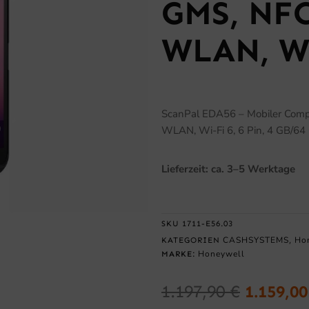
GMS, NFC
WLAN, Wi-
ScanPal EDA56 – Mobiler Compu
WLAN, Wi-Fi 6, 6 Pin, 4 GB/64 
Lieferzeit: ca. 3–5 Werktage
SKU
1711-E56.03
CASHSYSTEMS
Ho
KATEGORIEN
,
Honeywell
MARKE:
1.197,90
€
1.159,0
Ursprün