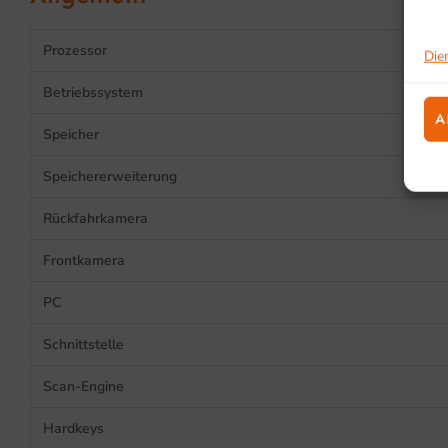
Prozessor
Die
Betriebssystem
A
Speicher
Speichererweiterung
Rückfahrkamera
Frontkamera
PC
Schnittstelle
Scan-Engine
Hardkeys