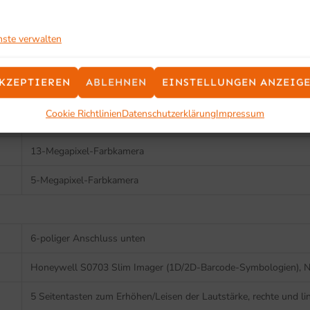
Qualcomm Snapdragon SM6115, Quad-Hochleistung, Kryo-Kern
nste verwalten
Android 11 und aktualisierbar auf Android 13
KZEPTIEREN
ABLEHNEN
EINSTELLUNGEN ANZEIG
4 GB RAM/64 GB Flash oder 6 GB RAM/128 GB Flash
Cookie Richtlinien
Datenschutzerklärung
Impressum
MicroSD (bis zu 128 GB)
13-Megapixel-Farbkamera
5-Megapixel-Farbkamera
6-poliger Anschluss unten
Honeywell S0703 Slim Imager (1D/2D-Barcode-Symbologien), Nic
5 Seitentasten zum Erhöhen/Leisen der Lautstärke, rechte und l