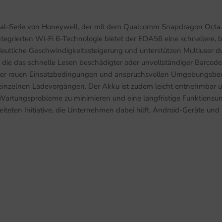
Fi
6,
al-Serie von Honeywell, der mit dem Qualcomm Snapdragon Octa-C
6
 integrierten Wi-Fi 6-Technologie bietet der EDA56 eine schnellere
Pin,
deutliche Geschwindigkeitssteigerung und unterstützen Multiuser
4
die das schnelle Lesen beschädigter oder unvollständiger Barcode
Menge
unter rauen Einsatzbedingungen und anspruchsvollen Umgebungsb
inzelnen Ladevorgängen. Der Akku ist zudem leicht entnehmbar un
Wartungsprobleme zu minimieren und eine langfristige Funktionsun
leiteten Initiative, die Unternehmen dabei hilft, Android-Geräte u