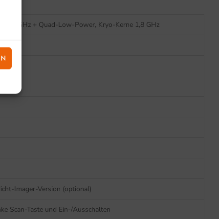
e 2,0 GHz + Quad-Low-Power, Kryo-Kerne 1,8 GHz
EN
ht-Imager-Version (optional)
inke Scan-Taste und Ein-/Ausschalten