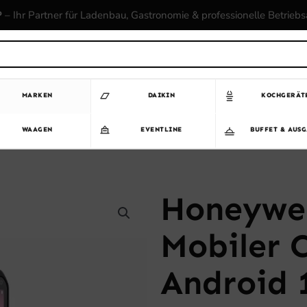
P
– Ihr Partner für Ladenbau, Gastronomie & professionelle Betrieb
MARKEN
DAIKIN
KOCHGERÄT
WAAGEN
EVENTLINE
BUFFET & AUS
Honeywel
Mobiler 
Android 