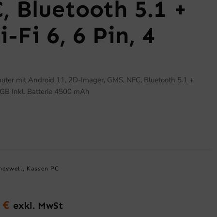
, Bluetooth 5.1 +
Fi 6, 6 Pin, 4
ter mit Android 11, 2D-Imager, GMS, NFC, Bluetooth 5.1 +
GB Inkl. Batterie 4500 mAh
neywell
Kassen PC
,
0
€
exkl. MwSt
glicher
Aktueller