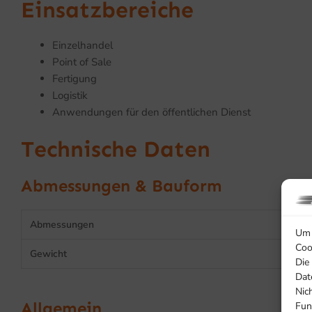
Einsatzbereiche
Einzelhandel
Point of Sale
Fertigung
Logistik
Anwendungen für den öffentlichen Dienst
Technische Daten
Abmessungen & Bauform
Abmessungen
Um 
Coo
Gewicht
Die
Dat
Nic
Allgemein
Fun