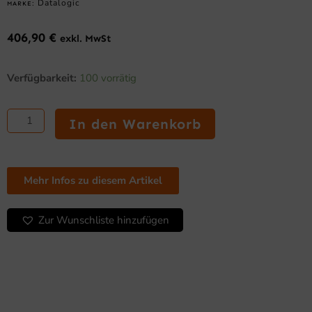
Datalogic
MARKE:
406,90
€
exkl. MwSt
Datalogic
Verfügbarkeit:
100 vorrätig
Gryphon
GM4500
–
In den Warenkorb
Kabelloser
2D-
Barcodescanner,
433
Mehr Infos zu diesem Artikel
MHz,
weiß
Menge
Zur Wunschliste hinzufügen