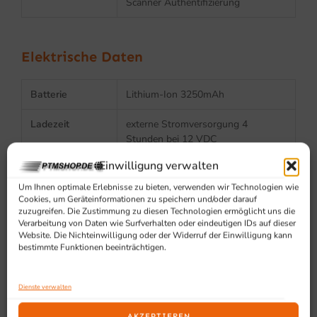
Scanner Authentifizierung
Elektrische Daten
Batterie
Lithium-Ion 3250mAh
Ladezeit
externe Stromversorgung 4
Stunden bei 12 VDC
Einwilligung verwalten
Lesungen pro
80.000
Ladung
Um Ihnen optimale Erlebnisse zu bieten, verwenden wir Technologien wie
Cookies, um Geräteinformationen zu speichern und/oder darauf
zuzugreifen. Die Zustimmung zu diesen Technologien ermöglicht uns die
Stromverbrauch
<6 W
Verarbeitung von Daten wie Surfverhalten oder eindeutigen IDs auf dieser
bei Aufladung
Website. Die Nichteinwilligung oder der Widerruf der Einwilligung kann
bestimmte Funktionen beeinträchtigen.
Eingangsspannu
4.5 – 14 VDC +/- 5 %
ng
Dienste verwalten
AKZEPTIEREN