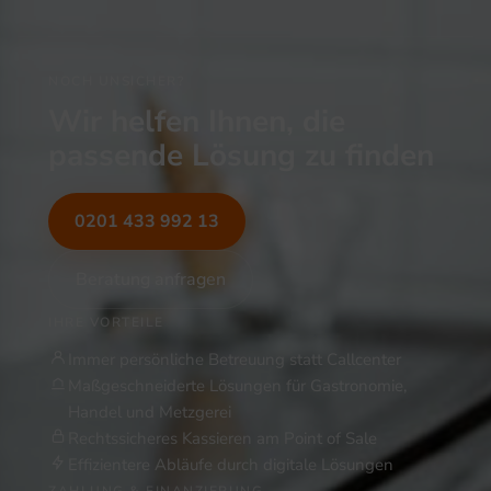
NOCH UNSICHER?
Wir helfen Ihnen, die
passende Lösung zu finden
0201 433 992 13
Beratung anfragen
IHRE VORTEILE
Immer persönliche Betreuung statt Callcenter
Maßgeschneiderte Lösungen für Gastronomie,
Handel und Metzgerei
Rechtssicheres Kassieren am Point of Sale
Effizientere Abläufe durch digitale Lösungen
ZAHLUNG & FINANZIERUNG