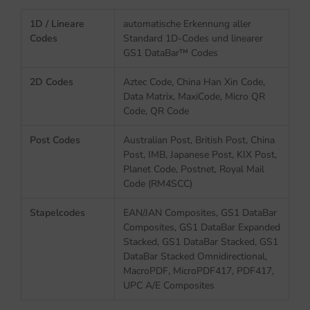
1D / Lineare
automatische Erkennung aller
Codes
Standard 1D-Codes und linearer
GS1 DataBar™ Codes
2D Codes
Aztec Code, China Han Xin Code,
Data Matrix, MaxiCode, Micro QR
Code, QR Code
Post Codes
Australian Post, British Post, China
Post, IMB, Japanese Post, KIX Post,
Planet Code, Postnet, Royal Mail
Code (RM4SCC)
Stapelcodes
EAN/JAN Composites, GS1 DataBar
Composites, GS1 DataBar Expanded
Stacked, GS1 DataBar Stacked, GS1
DataBar Stacked Omnidirectional,
MacroPDF, MicroPDF417, PDF417,
UPC A/E Composites