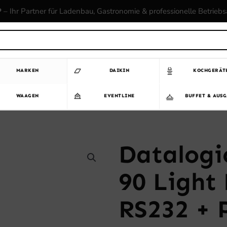
P
– Ihr Partner für Ladenbau, Gastronomie & professionelle Betrieb
MARKEN
DAIKIN
KOCHGERÄT
WAAGEN
EVENTLINE
BUFFET & AUS
Datalogi
90 Light 
RS232 + 