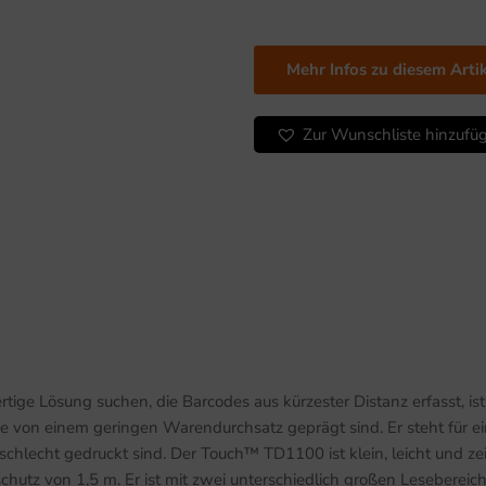
Light
mit
Tischhalter,
Mehr Infos zu diesem Arti
RS232
+
Zur Wunschliste hinzufü
PS2,
schwarz
Menge
tige Lösung suchen, die Barcodes aus kürzester Distanz erfasst, i
ie von einem geringen Warendurchsatz geprägt sind. Er steht für e
chlecht gedruckt sind. Der Touch™ TD1100 ist klein, leicht und zei
chutz von 1,5 m. Er ist mit zwei unterschiedlich großen Lesebereich