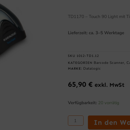
TD1170 – Touch 90 Light mit T
Lieferzeit: ca. 3–5 Werktage
SKU
1012-TD1.12
Barcode Scanner
C
KATEGORIEN
,
Datalogic
MARKE:
65,90
€
exkl. MwSt
Datalogic
Verfügbarkeit:
20 vorrätig
TD1170
–
Touch
In den W
90