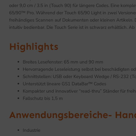
oder 9,0 cm / 3.5 in (Touch 90) für längere Codes. Eine komp
65/90™ Pro. Während der Touch 65/90 Light in zwei Versionen 
freihändiges Scannen auf Dokumenten oder kleinen Artikeln. D
intuitiv bedienbar. Die Touch Serie ist in schwarz erhältlich
Highlights
Breites Lesefenster: 65 mm und 90 mm
Hervorragende Leseleistung selbst bei beschädigten o
Schnittstellen: USB oder Keyboard Wedge / RS-232 (To
Unterstützt lineare GS1 DataBar™ Codes
Kompakter und innovativer “read-thru” Ständer für fre
Fallschutz bis 1,5 m
Anwendungsbereiche- Han
Industrie