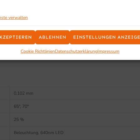
5 – 95 % (nicht kondensierend)
nste verwalten
Aufschlag aus 1,5 m Höhe
KZEPTIEREN
ABLEHNEN
EINSTELLUNGEN ANZEIG
IP30
Cookie Richtlinien
Datenschutzerklärung
Impressum
0 – 20.000 Lux
0,102 mm
65°, 70°
25 %
Beleuchtung, 640nm LED