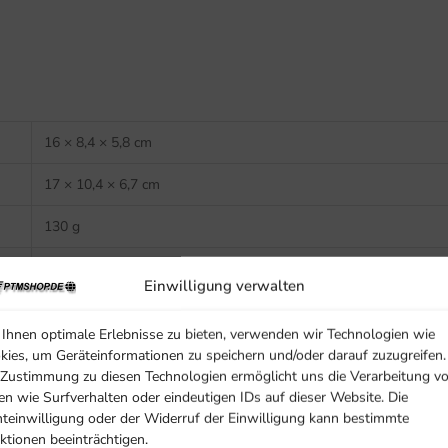
16 × 8,4 × 5,8 cm
17 × 10,4 × 6,7 cm
130 g
153 g
Einwilligung verwalten
Ihnen optimale Erlebnisse zu bieten, verwenden wir Technologien wie
kies, um Geräteinformationen zu speichern und/oder darauf zuzugreifen.
 Zustimmung zu diesen Technologien ermöglicht uns die Verarbeitung v
en wie Surfverhalten oder eindeutigen IDs auf dieser Website. Die
0 °C bis +50 °C
hteinwilligung oder der Widerruf der Einwilligung kann bestimmte
ktionen beeinträchtigen.
-20 °C bis +70 °C