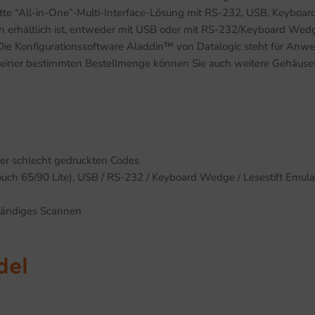
lette “All-in-One”-Multi-Interface-Lösung mit RS-232, USB, Keyboa
erhältlich ist, entweder mit USB oder mit RS-232/Keyboard Wedge 
ie Konfigurationssoftware Aladdin™ von Datalogic steht für Anwend
. Ab einer bestimmten Bestellmenge können Sie auch weitere Gehäus
der schlecht gedruckten Codes
uch 65/90 Lite), USB / RS-232 / Keyboard Wedge / Lesestift Emula
ihändiges Scannen
del