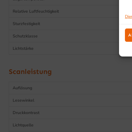
Relative Luftfeuchtigkeit
Die
Sturzfestigkeit
A
Schutzklasse
Lichtstärke
Scanleistung
Auflösung
Lesewinkel
Druckkontrast
Lichtquelle