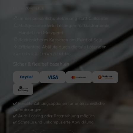
IHRE VORTEILE
Immer persönliche Betreuung statt Callcenter
Maßgeschneiderte Lösungen für Gastronomie,
Handel und Metzgerei
Rechtssicheres Kassieren am Point of Sale
Effizientere Abläufe durch digitale Lösungen
ZAHLUNG & FINANZIERUNG
Sicher & flexibel bezahlen
✔️ Flexible Zahlungsoptionen für unterschiedliche
Anforderungen
✔️ Auch Leasing oder Ratenzahlung möglich
✔️ Schnelle und unkomplizierte Abwicklung