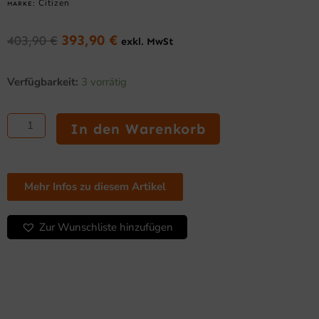
Citizen
MARKE:
393,90
€
403,90
€
exkl. MwSt
Ursprünglicher
Aktueller
Preis
Preis
Citizen
war:
ist:
Verfügbarkeit:
3 vorrätig
CMP-
403,90 €
393,90 €.
20II
–
In den Warenkorb
Mobiler
Bondrucker,
58
mm,
Mehr Infos zu diesem Artikel
RS232
+
USB
Zur Wunschliste hinzufügen
+
Bluetooth
(iOS)
Menge