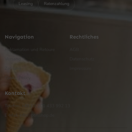
Leasing
Ratenzahlung
Navigation
Rechtliches
Reklamation und Retoure
AGB
Versand
Datenschutz
Zahlung
Impressum
Cookie Policy
Kontakt
Telefon: +49 (0) 201 433 992 13
E-Mail: info@ptmshop.de