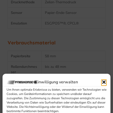
Druckmethode
Zeilen-Thermodruck
Sensor
Papier-Ende-Sensor
Emulation
ESC/POS™®, CPCL®
Verbrauchsmaterial
Papierbreite
58 mm
Rollendurchmes
bis zu 48 mm
ser
Einwilligung verwalten
Medientyp
Thermopapier
Um Ihnen optimale Erlebnisse zu bieten, verwenden wir Technologien wie
Cookies, um Geräteinformationen zu speichern und/oder darauf
zuzugreifen. Die Zustimmung zu diesen Technologien ermöglicht uns die
Zuverlässigkeit
Verarbeitung von Daten wie Surfverhalten oder eindeutigen IDs auf dieser
Website. Die Nichteinwilligung oder der Widerruf der Einwilligung kann
bestimmte Funktionen beeinträchtigen.