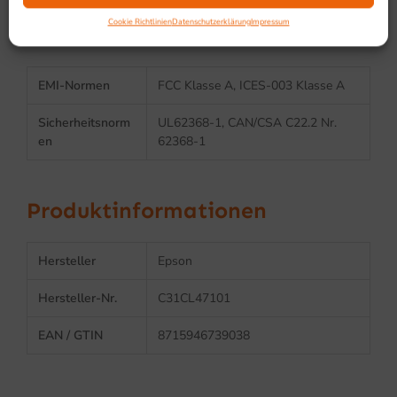
Cookie Richtlinien
Datenschutzerklärung
Impressum
Sicherheit & Konformität
EMI-Normen
FCC Klasse A, ICES-003 Klasse A
Sicherheitsnorm
UL62368-1, CAN/CSA C22.2 Nr.
en
62368-1
Produktinformationen
Hersteller
Epson
Hersteller-Nr.
C31CL47101
EAN / GTIN
8715946739038