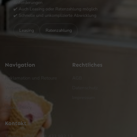
Anforderungen
✔️ Auch Leasing oder Ratenzahlung möglich
✔️ Schnelle und unkomplizierte Abwicklung
Leasing
Ratenzahlung
Navigation
Rechtliches
Reklamation und Retoure
AGB
Versand
Datenschutz
Zahlung
Impressum
Cookie Policy
Kontakt
Telefon: +49 (0) 201 433 992 13