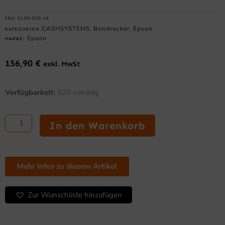
SKU
2120-020.16
CASHSYSTEMS
Bondrucker
Epson
KATEGORIEN
,
,
Epson
MARKE:
156,90
€
exkl. MwSt
Epson
Verfügbarkeit:
520 vorrätig
TM-
T20IV
–
In den Warenkorb
Bon-
Thermodrucker
mit
Abschneider,
Mehr Infos zu diesem Artikel
80
mm,
Druckgeschwindigkeit
Zur Wunschliste hinzufügen
250
mm/Sek.,
USB