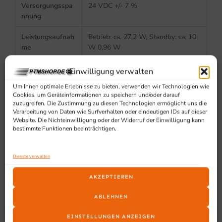
Versorgungsspa
24 VDC +/- 7 %
nnung
Leistungsaufnah
Betrieb: ca. 27,2 W, Standby: ca. 10
me
W 0,96 W
Stromversorgun
Wechselstrom (AC 100 bis 230
Einwilligung verwalten
g
V/50 bis 60 Hz) (Netzkabel im
Um Ihnen optimale Erlebnisse zu bieten, verwenden wir Technologien wie
Lieferumfang enthalten)
Cookies, um Geräteinformationen zu speichern und/oder darauf
zuzugreifen. Die Zustimmung zu diesen Technologien ermöglicht uns die
Verarbeitung von Daten wie Surfverhalten oder eindeutigen IDs auf dieser
Website. Die Nichteinwilligung oder der Widerruf der Einwilligung kann
Zuverlässigkeit
bestimmte Funktionen beeinträchtigen.
MTBF
360.000 Stunden
Dienste verwalten
MCBF
60.000.000 Zeilen
AKZEPTIEREN
Automatischer
2 Millionen Schnitte
ABLEHNEN
Cutter
EINSTELLUNGEN ANZEIGEN