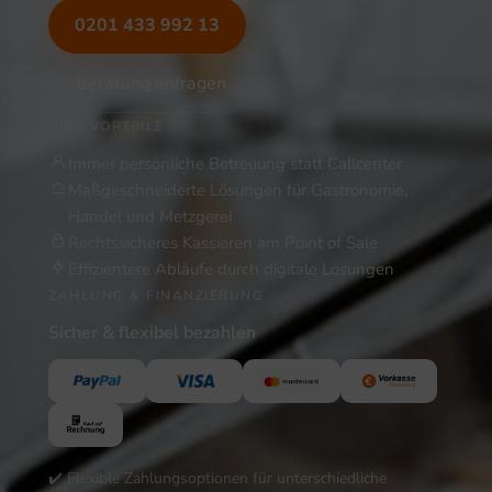
0201 433 992 13
Beratung anfragen
IHRE VORTEILE
Immer persönliche Betreuung statt Callcenter
Maßgeschneiderte Lösungen für Gastronomie,
Handel und Metzgerei
Rechtssicheres Kassieren am Point of Sale
Effizientere Abläufe durch digitale Lösungen
ZAHLUNG & FINANZIERUNG
Sicher & flexibel bezahlen
✔️ Flexible Zahlungsoptionen für unterschiedliche