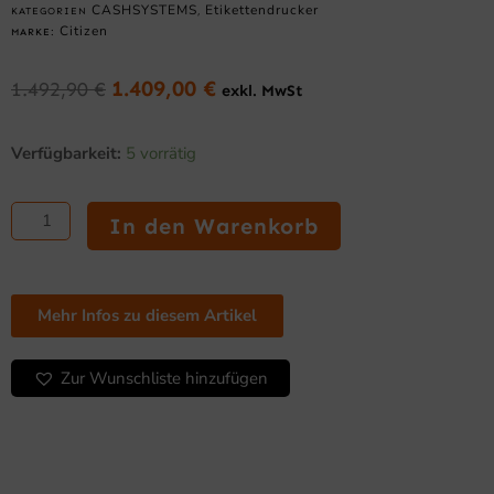
CASHSYSTEMS
Etikettendrucker
KATEGORIEN
,
Citizen
MARKE:
1.409,00
€
1.492,90
€
exkl. MwSt
Ursprünglicher
Aktueller
Preis
Preis
Citizen
war:
ist:
Verfügbarkeit:
5 vorrätig
CL-
1.492,90 €
1.409,00 €.
S700IIIR
–
In den Warenkorb
Etikettendrucker,
thermotransfer,
203
dpi,
Mehr Infos zu diesem Artikel
USB
+
Ethernet,
Zur Wunschliste hinzufügen
Aufwickler
/
Peeler,
schwarz
Menge