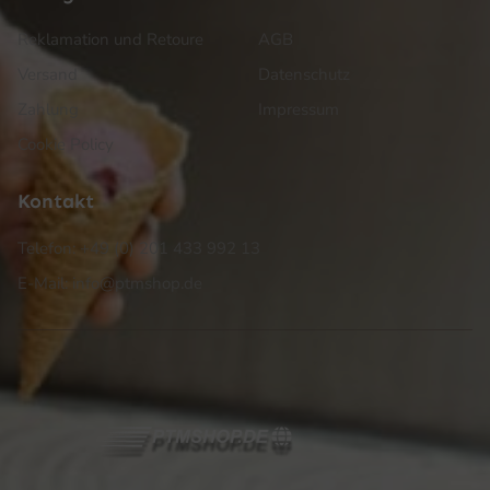
Reklamation und Retoure
AGB
Versand
Datenschutz
Zahlung
Impressum
Cookie Policy
Kontakt
Telefon: +49 (0) 201 433 992 13
E-Mail: info@ptmshop.de