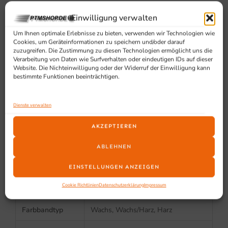
Verbrauchsmaterial
Einwilligung verwalten
Um Ihnen optimale Erlebnisse zu bieten, verwenden wir Technologien wie
Medienbreite
25 – 118 mm
Cookies, um Geräteinformationen zu speichern und/oder darauf
zuzugreifen. Die Zustimmung zu diesen Technologien ermöglicht uns die
Verarbeitung von Daten wie Surfverhalten oder eindeutigen IDs auf dieser
Rollengrösse
200 mm Außendurchmesser
Website. Die Nichteinwilligung oder der Widerruf der Einwilligung kann
bestimmte Funktionen beeinträchtigen.
Kerngrösse
25 – 75 mm
Papierstärke
63.5 – 254 µm
Dienste verwalten
Medienlänge
6.35 – 2539,74 mm
AKZEPTIEREN
Farbbandgrösse
86,5 mm max. Außendurchmesser,
ABLEHNEN
450 m Länge
EINSTELLUNGEN ANZEIGEN
Farbbandwicklun
innen oder aussen, automatische
Cookie Richtlinien
Datenschutzerklärung
Impressum
g
Erkennung
Farbbandtyp
Wachs, Wachs/Harz, Harz