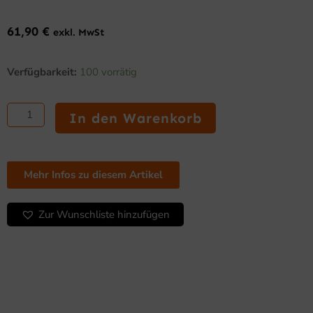
61,90
€
exkl. MwSt
Evolis
Verfügbarkeit:
100 vorrätig
Farbband
–
YMCKO
In den Warenkorb
(200
Karten)
für
Primacy
Mehr Infos zu diesem Artikel
2
und
Zenius
Zur Wunschliste hinzufügen
2
Menge