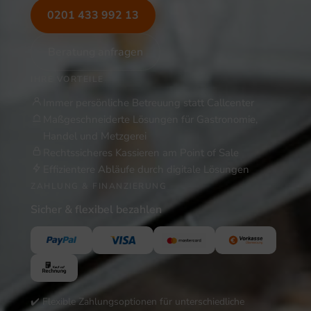
0201 433 992 13
Beratung anfragen
IHRE VORTEILE
Immer persönliche Betreuung statt Callcenter
Maßgeschneiderte Lösungen für Gastronomie,
Handel und Metzgerei
Rechtssicheres Kassieren am Point of Sale
Effizientere Abläufe durch digitale Lösungen
ZAHLUNG & FINANZIERUNG
Sicher & flexibel bezahlen
✔️ Flexible Zahlungsoptionen für unterschiedliche