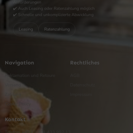
Anforderungen
✔️ Auch Leasing oder Ratenzahlung möglich
✔️ Schnelle und unkomplizierte Abwicklung
Leasing
Ratenzahlung
Navigation
Rechtliches
Reklamation und Retoure
AGB
Versand
Datenschutz
Zahlung
Impressum
Cookie Policy
Kontakt
Telefon: +49 (0) 201 433 992 13