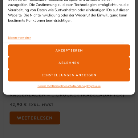
zuzugreifen. Die Zustimmung zu diesen Technologien ermöglicht uns die
Verarbeitung von Daten wie Surfverhalten oder eindeutigen IDs auf dieser
Website. Die Nichteinwilligung oder der Widerruf der Einwilligung kann
bestimmte Funktionen beeinträchtigen.
Dienste verwalten
AKZEPTIEREN
ABLEHNEN
EINSTELLUNGEN ANZEIGEN
Cookie Richtlinien
Datenschutzerklärung
Impressum
ARTDEV KASSENLADENANSTEUERUNG 2
KASSENLADEN – 1 DRUCKER (KABELADAPTER)
42,90
€
EXKL. MWST
WEITERLESEN