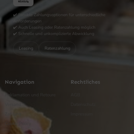
✔️ Flexible Zahlungsoptionen für unterschiedliche
Anforderungen
✔️ Auch Leasing oder Ratenzahlung möglich
✔️ Schnelle und unkomplizierte Abwicklung
Leasing
Ratenzahlung
Navigation
Rechtliches
Reklamation und Retoure
AGB
Versand
Datenschutz
Zahlung
Impressum
Cookie Policy