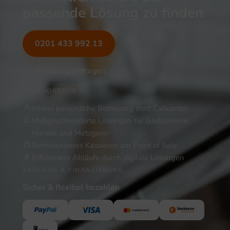
passende Lösung zu finden
0201 433 992 13
Beratung anfragen
IHRE VORTEILE
Immer persönliche Betreuung statt Callcenter
Maßgeschneiderte Lösungen für Gastronomie,
Handel und Metzgerei
Rechtssicheres Kassieren am Point of Sale
Effizientere Abläufe durch digitale Lösungen
ZAHLUNG & FINANZIERUNG
Sicher & flexibel bezahlen