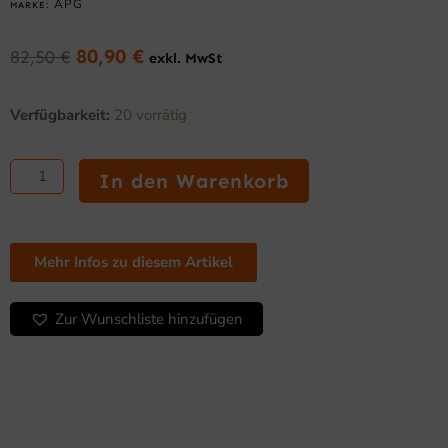
APG
MARKE:
80,90
€
82,50
€
exkl. MwSt
Ursprünglicher
Aktueller
Preis
Preis
APG
war:
ist:
Verfügbarkeit:
20 vorrätig
Deckel
82,50 €
80,90 €.
für
SL3000
In den Warenkorb
(SL3000-
0027/0036,
unterschiedliche
Schließung)
Mehr Infos zu diesem Artikel
Menge
Zur Wunschliste hinzufügen