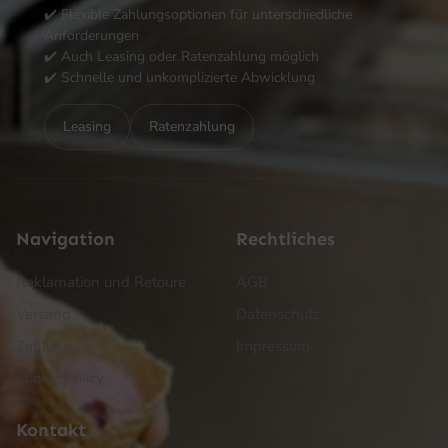
✔️ Flexible Zahlungsoptionen für unterschiedliche
Anforderungen
✔️ Auch Leasing oder Ratenzahlung möglich
✔️ Schnelle und unkomplizierte Abwicklung
Leasing
Ratenzahlung
Navigation
Rechtliches
Reklamation und Retoure
AGB
Versand
Datenschutz
Zahlung
Impressum
Cookie Policy
Kontakt