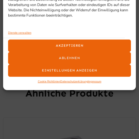
2 Handpumpen mit je 710 ml (je 2-teilig) +
Verarbeitung von Daten wie Surfverhalten oder eindeutigen IDs auf dieser
Edelstahlständer
Website. Die Nichteinwilligung oder der Widerruf der Einwilligung kann
bestimmte Funktionen beeinträchtigen.
Dosierung einstellbar: 5 – 10 – 20 g
KEIN Vor-Ort Service
Dienste verwalten
AKZEPTIEREN
ABLEHNEN
EINSTELLUNGEN ANZEIGEN
SCHON GESEHEN?
Cookie Richtlinien
Datenschutzerklärung
Impressum
Ähnliche Produkte