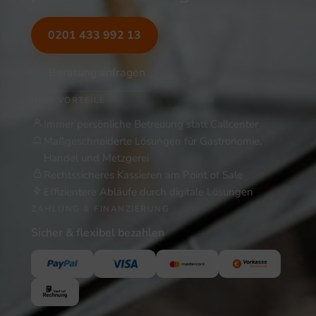
0201 433 992 13
Beratung anfragen
IHRE VORTEILE
Immer persönliche Betreuung statt Callcenter
Maßgeschneiderte Lösungen für Gastronomie,
Handel und Metzgerei
Rechtssicheres Kassieren am Point of Sale
Effizientere Abläufe durch digitale Lösungen
ZAHLUNG & FINANZIERUNG
Sicher & flexibel bezahlen