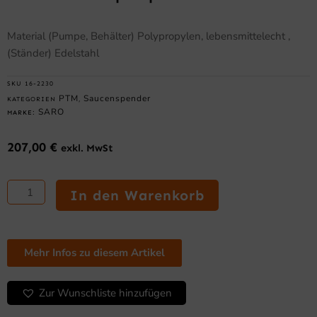
Material (Pumpe, Behälter) Polypropylen, lebensmittelecht ,
(Ständer) Edelstahl
SKU
16-2230
PTM
Saucenspender
KATEGORIEN
,
SARO
MARKE:
207,00
€
exkl. MwSt
SARO
Portionspumpe
In den Warenkorb
Modell
PP-
002
Menge
Mehr Infos zu diesem Artikel
Zur Wunschliste hinzufügen