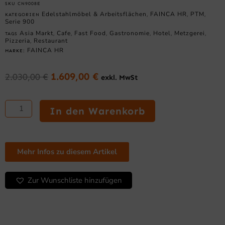
SKU
CN9008E
Edelstahlmöbel & Arbeitsflächen
FAINCA HR
PTM
KATEGORIEN
,
,
,
Serie 900
Asia Markt
Cafe
Fast Food
Gastronomie
Hotel
Metzgerei
TAGS
,
,
,
,
,
,
Pizzeria
Restaurant
,
FAINCA HR
MARKE:
1.609,00
€
2.030,00
€
exkl. MwSt
Ursprünglicher
Aktueller
Preis
Preis
Neutrales
war:
ist:
Möbel
In den Warenkorb
2.030,00 €
1.609,00 €.
mit
Schublade
800
mm
Mehr Infos zu diesem Artikel
Serie
900
Zur Wunschliste hinzufügen
mit
Unterbau
Menge