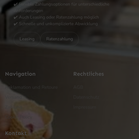
✔️ Flexible Zahlungsoptionen für unterschiedliche
Anforderungen
✔️ Auch Leasing oder Ratenzahlung möglich
✔️ Schnelle und unkomplizierte Abwicklung
Leasing
Ratenzahlung
Navigation
Rechtliches
Reklamation und Retoure
AGB
Versand
Datenschutz
Zahlung
Impressum
Cookie Policy
Kontakt