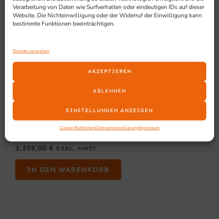
Verarbeitung von Daten wie Surfverhalten oder eindeutigen IDs auf dieser
Website. Die Nichteinwilligung oder der Widerruf der Einwilligung kann
bestimmte Funktionen beeinträchtigen.
Dienste verwalten
AKZEPTIEREN
ABLEHNEN
EINSTELLUNGEN ANZEIGEN
Cookie Richtlinien
Datenschutzerklärung
Impressum
SARO KOMBIDÄMPFER NERONE MODELL CL 10
3.359,00
€
EXKL. MWST
IN DEN WARENKORB