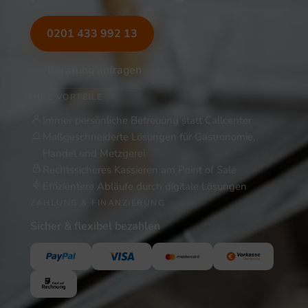
0201 433 992 13
Beratung anfragen
IHRE VORTEILE
Immer persönliche Betreuung statt Callcenter
Maßgeschneiderte Lösungen für Gastronomie,
Handel und Metzgerei
Rechtssicheres Kassieren am Point of Sale
Effizientere Abläufe durch digitale Lösungen
ZAHLUNG & FINANZIERUNG
Sicher & flexibel bezahlen