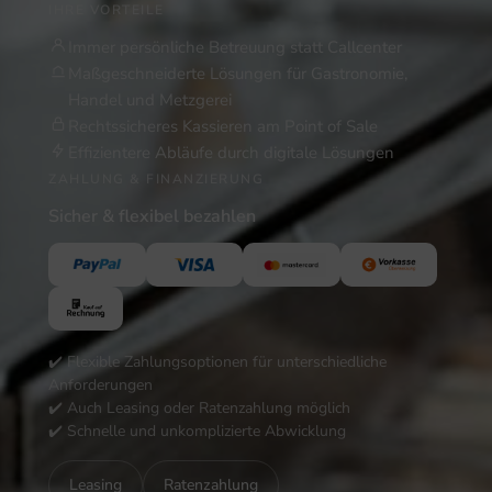
IHRE VORTEILE
Immer persönliche Betreuung statt Callcenter
Maßgeschneiderte Lösungen für Gastronomie,
Handel und Metzgerei
Rechtssicheres Kassieren am Point of Sale
Effizientere Abläufe durch digitale Lösungen
ZAHLUNG & FINANZIERUNG
Sicher & flexibel bezahlen
✔️ Flexible Zahlungsoptionen für unterschiedliche
Anforderungen
✔️ Auch Leasing oder Ratenzahlung möglich
✔️ Schnelle und unkomplizierte Abwicklung
Leasing
Ratenzahlung