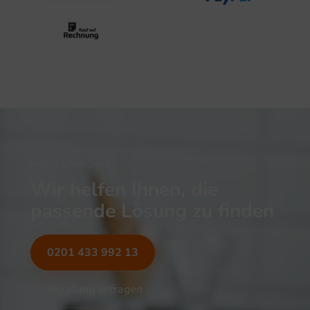
NOCH UNSICHER?
Wir helfen Ihnen, die
passende Lösung zu finden
0201 433 992 13
Beratung anfragen