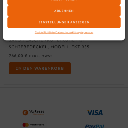
ABLEHNEN
EINSTELLUNGEN ANZEIGEN
Cookie Richtlinien
Datenschutzerklärung
Impressum
SARO FLASCHENKÜHLTRUHE MIT
SCHIEBEDECKEL, MODELL FKT 935
766,00
€
EXKL. MWST
IN DEN WARENKORB