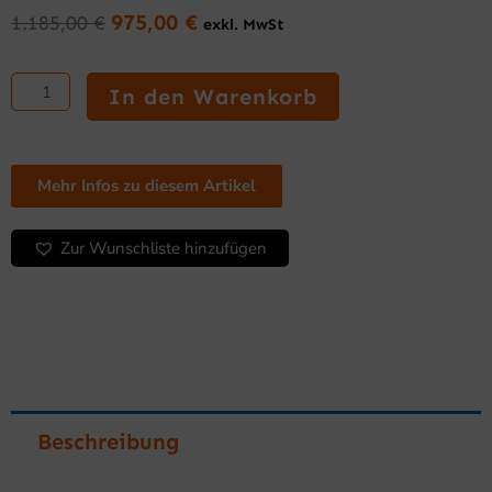
975,00
€
1.185,00
€
exkl. MwSt
Ursprünglicher
Aktueller
Preis
Preis
Frittenwärmer
war:
ist:
400
In den Warenkorb
1.185,00 €
975,00 €.
mm
Serie
600
mit
Mehr Infos zu diesem Artikel
Unterbau
Menge
Zur Wunschliste hinzufügen
Beschreibung