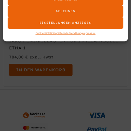
ABLEHNEN
EINSTELLUNGEN ANZEIGEN
Cookie Richtlinien
Datenschutzerklärung
Impressum
SARO MINI-PIZZAOFEN FÜR 1 PIZZA MODELL
ETNA 1
704,00
€
EXKL. MWST
IN DEN WARENKORB