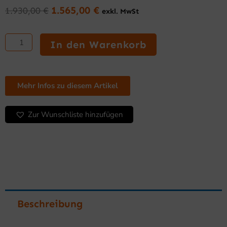
1.565,00
€
1.930,00
€
exkl. MwSt
Ursprünglicher
Aktueller
Preis
Preis
Grillgerät
war:
ist:
400
In den Warenkorb
1.930,00 €
1.565,00 €.
mm
Serie
750
mit
Mehr Infos zu diesem Artikel
Unterbau
Menge
Zur Wunschliste hinzufügen
Beschreibung