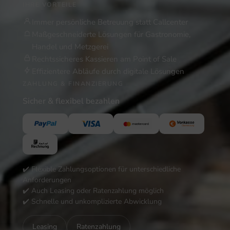
IHRE VORTEILE
Immer persönliche Betreuung statt Callcenter
Maßgeschneiderte Lösungen für Gastronomie,
Handel und Metzgerei
Rechtssicheres Kassieren am Point of Sale
Effizientere Abläufe durch digitale Lösungen
ZAHLUNG & FINANZIERUNG
Sicher & flexibel bezahlen
✔️ Flexible Zahlungsoptionen für unterschiedliche
Anforderungen
✔️ Auch Leasing oder Ratenzahlung möglich
✔️ Schnelle und unkomplizierte Abwicklung
Leasing
Ratenzahlung