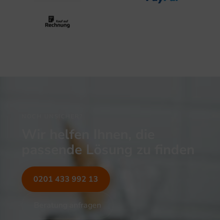
NOCH UNSICHER?
Wir helfen Ihnen, die
passende Lösung zu finden
0201 433 992 13
Beratung anfragen