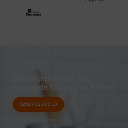
NOCH UNSICHER?
Wir helfen Ihnen, die
passende Lösung zu finden
0201 433 992 13
Beratung anfragen