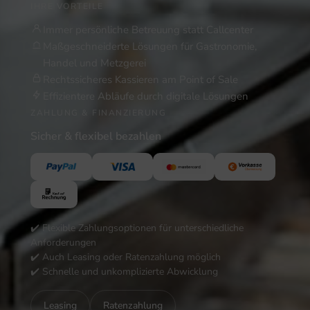
IHRE VORTEILE
Immer persönliche Betreuung statt Callcenter
Maßgeschneiderte Lösungen für Gastronomie,
Handel und Metzgerei
Rechtssicheres Kassieren am Point of Sale
Effizientere Abläufe durch digitale Lösungen
ZAHLUNG & FINANZIERUNG
Sicher & flexibel bezahlen
✔️ Flexible Zahlungsoptionen für unterschiedliche
Anforderungen
✔️ Auch Leasing oder Ratenzahlung möglich
✔️ Schnelle und unkomplizierte Abwicklung
Leasing
Ratenzahlung