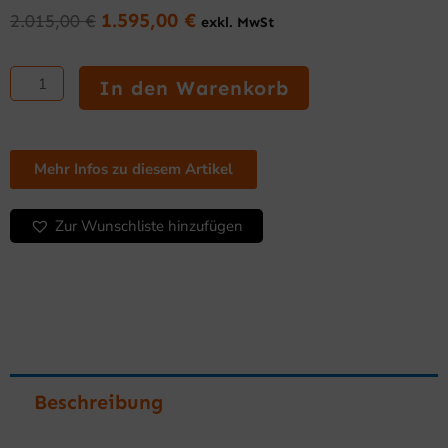
1.595,00
€
2.015,00
€
exkl. MwSt
Ursprünglicher
Aktueller
Preis
Preis
Grillplatte
war:
ist:
600
In den Warenkorb
2.015,00 €
1.595,00 €.
mm
Serie
600
glatt
Mehr Infos zu diesem Artikel
mit
Unterbau
Zur Wunschliste hinzufügen
Menge
Beschreibung