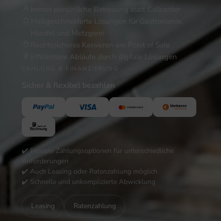
Immer persönliche Betreuung statt Callcenter
Maßgeschneiderte Lösungen für Gastronomie,
Handel und Metzgerei
Rechtssicheres Kassieren am Point of Sale
Effizientere Abläufe durch digitale Lösungen
ZAHLUNG & FINANZIERUNG
Sicher & flexibel bezahlen
✔️ Flexible Zahlungsoptionen für unterschiedliche
Anforderungen
✔️ Auch Leasing oder Ratenzahlung möglich
✔️ Schnelle und unkomplizierte Abwicklung
Leasing
Ratenzahlung