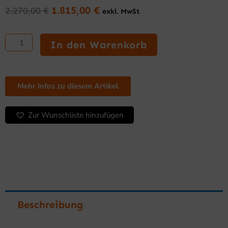
1.815,00
€
2.270,00
€
exkl. MwSt
Ursprünglicher
Aktueller
Preis
Preis
Grillplatte
war:
ist:
600
In den Warenkorb
2.270,00 €
1.815,00 €.
mm
Serie
750
glatt
Mehr Infos zu diesem Artikel
mit
Unterbau
Zur Wunschliste hinzufügen
Menge
Beschreibung