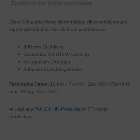
Zusätzliche Informationen
Diese Grillplatte bietet gleichmäßige Hitzeverteilung und
eignet sich ideal für Fleisch Fisch und Gemüse.
600 mm Grillfläche
Gasbetrieb mit 10 kW Leistung
Mit stabilem Unterbau
Robustes Edelstahlgehäuse
Technische Daten:
10 kW / 7.4 kW · Gas · 600×750×945
mm · 90 kg · Serie 750.
➡️ Jetzt alle
FAINCA HR-Produkte
im PTMshop
entdecken.