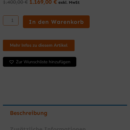
1.169,00
€
1.400,00
€
exkl. MwSt
Ursprünglicher
Aktueller
Preis
Preis
Grillplatte
war:
ist:
800
In den Warenkorb
1.400,00 €
1.169,00 €.
mm
elektrisch
Chromstahl
Menge
Mehr Infos zu diesem Artikel
Zur Wunschliste hinzufügen
Beschreibung
Zusätzliche Informationen