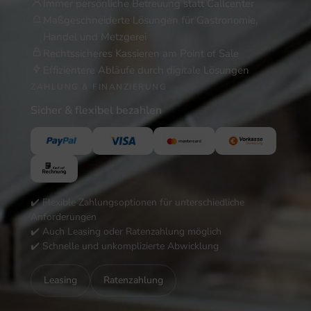
Immer persönliche Betreuung statt Callcenter
Maßgeschneiderte Lösungen für Gastronomie,
Handel und Metzgerei
Rechtssicheres Kassieren am Point of Sale
Effizientere Abläufe durch digitale Lösungen
ZAHLUNG & FINANZIERUNG
Sicher & flexibel bezahlen
✔️ Flexible Zahlungsoptionen für unterschiedliche
Anforderungen
✔️ Auch Leasing oder Ratenzahlung möglich
✔️ Schnelle und unkomplizierte Abwicklung
Leasing
Ratenzahlung