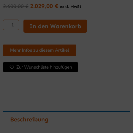
2.029,00
€
2.600,00
€
exkl. MwSt
Ursprünglicher
Aktueller
Preis
Preis
Grillplatte
war:
ist:
800
In den Warenkorb
2.600,00 €
2.029,00 €.
mm
elektrisch
Serie
600
Mehr Infos zu diesem Artikel
Chromstahl
Tischgerät
Zur Wunschliste hinzufügen
Menge
Beschreibung