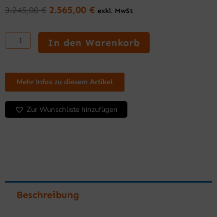
2.565,00
€
3.245,00
€
exkl. MwSt
Ursprünglicher
Aktueller
Preis
Preis
Grillplatte
war:
ist:
800
In den Warenkorb
3.245,00 €
2.565,00 €.
mm
Serie
900
glatt
Mehr Infos zu diesem Artikel
mit
Unterbau
Zur Wunschliste hinzufügen
Menge
Beschreibung