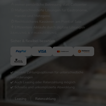
Immer persönliche Betreuung statt Callcenter
Maßgeschneiderte Lösungen für Gastronomie,
Handel und Metzgerei
Rechtssicheres Kassieren am Point of Sale
Effizientere Abläufe durch digitale Lösungen
ZAHLUNG & FINANZIERUNG
Sicher & flexibel bezahlen
✔️ Flexible Zahlungsoptionen für unterschiedliche
Anforderungen
✔️ Auch Leasing oder Ratenzahlung möglich
✔️ Schnelle und unkomplizierte Abwicklung
Leasing
Ratenzahlung