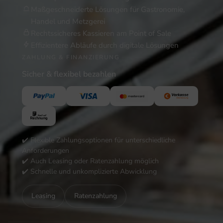
Maßgeschneiderte Lösungen für Gastronomie,
Handel und Metzgerei
Rechtssicheres Kassieren am Point of Sale
Effizientere Abläufe durch digitale Lösungen
ZAHLUNG & FINANZIERUNG
Sicher & flexibel bezahlen
✔️ Flexible Zahlungsoptionen für unterschiedliche
Anforderungen
✔️ Auch Leasing oder Ratenzahlung möglich
✔️ Schnelle und unkomplizierte Abwicklung
Leasing
Ratenzahlung