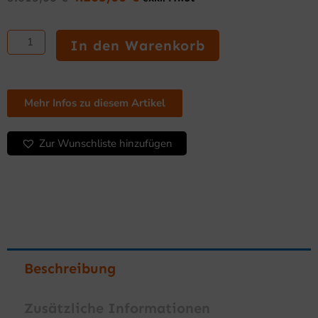
Ursprünglicher
Aktueller
Preis
Preis
Sechsflammiger
war:
ist:
Herd
In den Warenkorb
5.615,00 €
4.205,00 €.
750
mm
mit
großem
Mehr Infos zu diesem Artikel
Backofen
Menge
Zur Wunschliste hinzufügen
Beschreibung
Zusätzliche Informationen