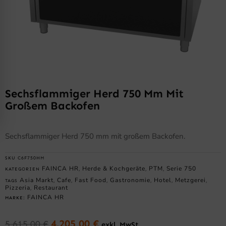
Sechsflammiger Herd 750 Mm Mit
Großem Backofen
Sechsflammiger Herd 750 mm mit großem Backofen.
SKU
C6F750HM
FAINCA HR
Herde & Kochgeräte
PTM
Serie 750
KATEGORIEN
,
,
,
Asia Markt
Cafe
Fast Food
Gastronomie
Hotel
Metzgerei
TAGS
,
,
,
,
,
,
Pizzeria
Restaurant
,
FAINCA HR
MARKE:
4.205,00
€
5.615,00
€
exkl. MwSt