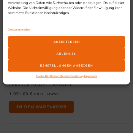
Verarbeitung von Daten wie Surfverhalten oder eindeutigen IDs auf dieser
Website. Die Nichteinwilligung oder der Widerruf der Einwilligung kann
bestimmte Funktionen beeinträchtigen.
Dienste verwalten
AKZEPTIEREN
ABLEHNEN
EINSTELLUNGEN ANZEIGEN
Cookie Richtlinien
Datenschutzerklärung
Impressum
SARO COUNTERTOP WARMHALTEVITRINE SELF
SERVICE MODELL BENNET
1.051,00
€
EXKL. MWST
IN DEN WARENKORB