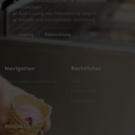
✔️ Flexible Zahlungsoptionen für unterschiedliche
Anforderungen
✔️ Auch Leasing oder Ratenzahlung möglich
✔️ Schnelle und unkomplizierte Abwicklung
Leasing
Ratenzahlung
Navigation
Rechtliches
Reklamation und Retoure
AGB
Versand
Datenschutz
Zahlung
Impressum
Cookie Policy
Kontakt