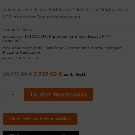
Automatischer Elektro Kochkessel 150 L für Großküchen Serie
900 mit präziser Temperatursteuerung.
SKU
ME150L900EA
FAINCA HR
Kipppfannen & Kochkessel
PTM
KATEGORIEN
,
,
,
Serie 900
Asia Markt
Cafe
Fast Food
Gastronomie
Hotel
Metzgerei
TAGS
,
,
,
,
,
,
Pizzeria
Restaurant
,
FAINCA HR
MARKE:
7.929,00
€
10.775,00
€
exkl. MwSt
Ursprünglicher
Aktueller
Preis
Preis
Automatischer
war:
ist:
Elektro-
In den Warenkorb
10.775,00 €
7.929,00 €.
Kochkessel
150
L
Serie
Mehr Infos zu diesem Artikel
900
Menge