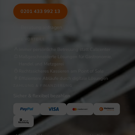
0201 433 992 13
Beratung anfragen
IHRE VORTEILE
Immer persönliche Betreuung statt Callcenter
Maßgeschneiderte Lösungen für Gastronomie,
Handel und Metzgerei
Rechtssicheres Kassieren am Point of Sale
Effizientere Abläufe durch digitale Lösungen
ZAHLUNG & FINANZIERUNG
Sicher & flexibel bezahlen