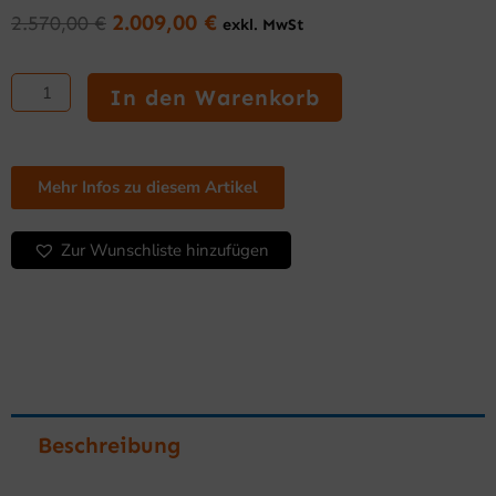
2.009,00
€
2.570,00
€
exkl. MwSt
Ursprünglicher
Aktueller
Preis
Preis
Elektro-
war:
ist:
Kocher
In den Warenkorb
2.570,00 €
2.009,00 €.
25
L
Serie
750
Mehr Infos zu diesem Artikel
mit
Unterbau
Zur Wunschliste hinzufügen
Menge
Beschreibung