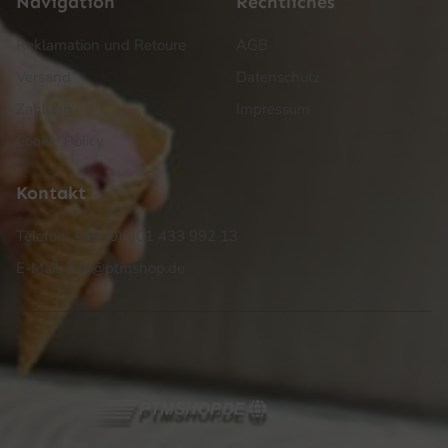
Navigation
Rechtliches
Reklamation und Retoure
AGB
Versand
Datenschutz
Zahlung
Impressum
Cookie Policy
Kontakt
Telefon: +49 (0) 201 433 992 13
E-Mail: info@ptmshop.de