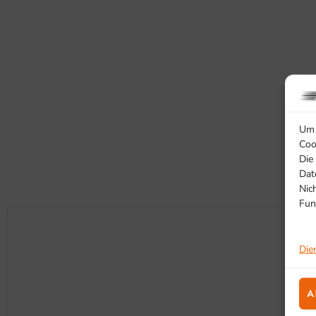
Um 
Coo
Die
Dat
Nic
Fun
Die
A