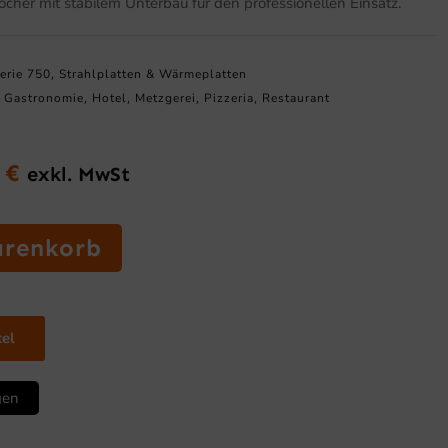
cher mit stabilem Unterbau für den professionellen Einsatz.
erie 750
Strahlplatten & Wärmeplatten
,
Gastronomie
Hotel
Metzgerei
Pizzeria
Restaurant
,
,
,
,
,
0
€
exkl. MwSt
glicher
Aktueller
Preis
ist:
arenkorb
0 €
1.665,00 €.
kel
gen