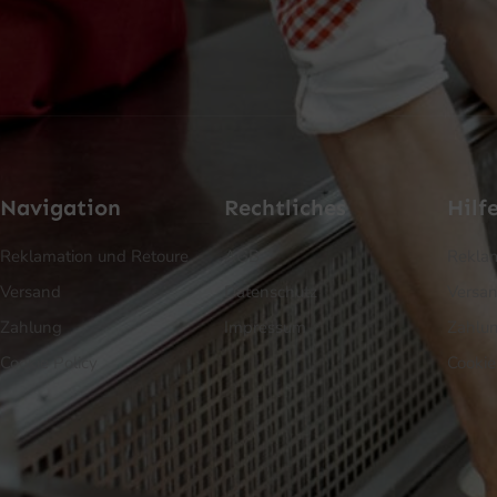
Navigation
Rechtliches
Hilf
Reklamation und Retoure
AGB
Reklam
Versand
Datenschutz
Versa
Zahlung
Impressum
Zahlu
Cookie Policy
Cookie