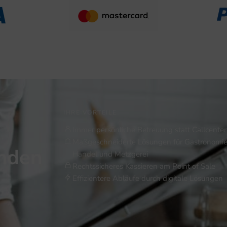
IHRE VORTEILE
Immer persönliche Betreuung statt Callcenter
Maßgeschneiderte Lösungen für Gastronomie
inden
Handel und Metzgerei
Rechtssicheres Kassieren am Point of Sale
Effizientere Abläufe durch digitale Lösungen