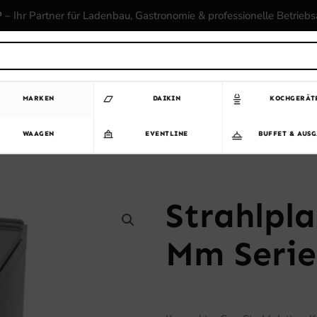
P
– Ihr Partner für Ladenbau, Gastronomie & professionelle Betrieb
MARKEN
DAIKIN
KOCHGERÄT
WAAGEN
EVENTLINE
BUFFET & AUS
Strahlpl
Mm Serie