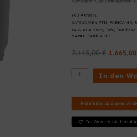
Kompakter Gas-Strahlplatten-Ko
SKU
PR7504E
PTM
FAINCA HR
S
KATEGORIEN
,
,
Asia Markt
Cafe
Fast Food
TAGS
,
,
FAINCA HR
MARKE:
2.115,00
€
1.665,0
Ursprün
Preis
Strahlplatten-
war:
In den W
Kocher
2.115,0
400
mm
Serie
Mehr Infos zu diesem Arti
750
mit
Unterbau
Zur Wunschliste hinzufü
Menge