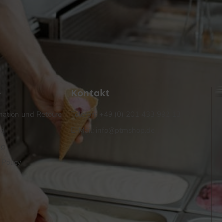
e
Kontakt
ation und Retoure
Telefon: +49 (0) 201 433 992 13
nd
E-Mail: info@ptmshop.de
ng
 Policy