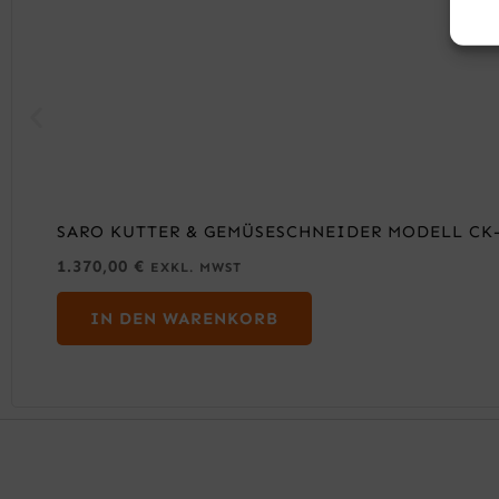
SARO KUTTER & GEMÜSESCHNEIDER MODELL CK-
1.370,00
€
EXKL. MWST
IN DEN WARENKORB