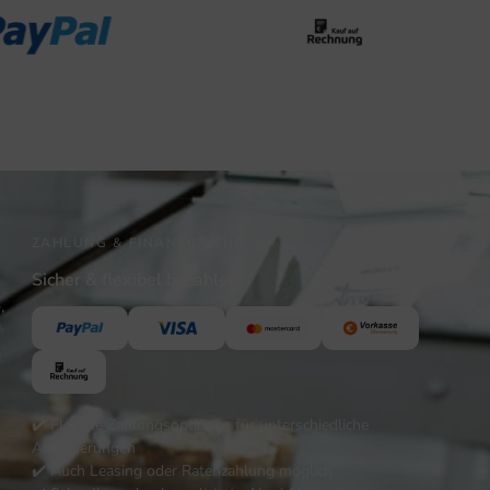
ZAHLUNG & FINANZIERUNG
Sicher & flexibel bezahlen
,
✔️ Flexible Zahlungsoptionen für unterschiedliche
Anforderungen
✔️ Auch Leasing oder Ratenzahlung möglich