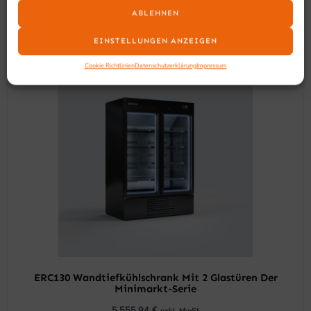
ABLEHNEN
EINSTELLUNGEN ANZEIGEN
Cookie Richtlinien
Datenschutzerklärung
Impressum
ERC130 Wandtiefkühlschrank Mit 2 Glastüren Der
Minimarkt-Serie
5.555,94
€
exkl. MwSt