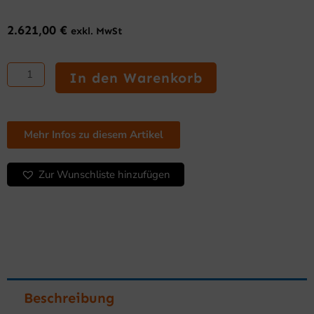
2.621,00
€
exkl. MwSt
ERC50
Wandkühlschrank
In den Warenkorb
mit
1
Glastür
der
Mehr Infos zu diesem Artikel
Minimarkt-
Serie
Zur Wunschliste hinzufügen
Menge
Beschreibung