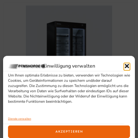
Einwilligung verwalten
Um Ihnen optimale Erlebnisse zu bieten, verwenden wir Technologien wie
Cookies, um Geräteinformationen zu speichern und/oder darauf
zuzugreifen. Die Zustimmung zu diesen Technologien ermöglicht uns die
Verarbeitung von Daten wie Surfverhalten oder eindeutigen IDs auf dieser
Website. Die Nichteinwilligung oder der Widerruf der Einwilligung kann
ERC130 Wandkühlschrank Mit 2 Glastüren Der Minimarkt-
bestimmte Funktionen beeinträchtigen.
Serie
4.123,86
€
exkl. MwSt
Dienste verwalten
In den Warenkorb
AKZEPTIEREN