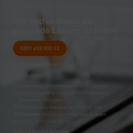
NOCH UNSICHER?
Wir helfen Ihnen, die
passende Lösung zu finden
0201 433 992 13
Beratung anfragen
IHRE VORTEILE
Immer persönliche Betreuung statt Callcenter
Maßgeschneiderte Lösungen für Gastronomie,
Handel und Metzgerei
Rechtssicheres Kassieren am Point of Sale
Effizientere Abläufe durch digitale Lösungen
ZAHLUNG & FINANZIERUNG
Sicher & flexibel bezahlen