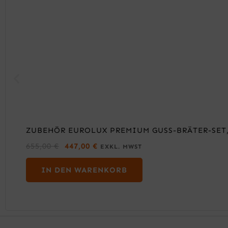
ZUBEHÖR EUROLUX PREMIUM GUSS-BRÄTER-SET, 
U
A
655,00
€
447,00
€
EXKL. MWST
R
K
S
T
IN DEN WARENKORB
P
U
R
E
Ü
L
N
L
G
E
L
R