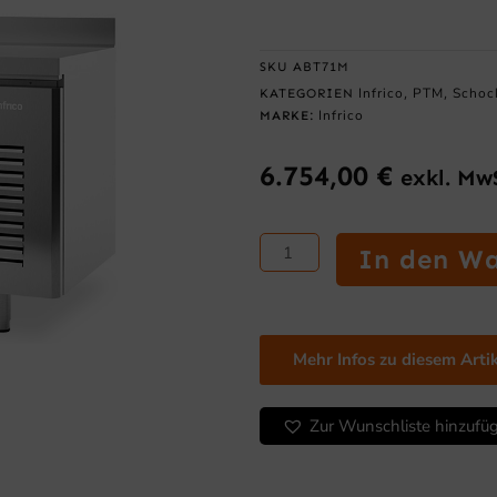
SKU
ABT71M
Infrico
PTM
Schoc
KATEGORIEN
,
,
Infrico
MARKE:
6.754,00
€
exkl. Mw
ABT-
In den W
Tiefkühlzelle
/
Schockfroster
Serien
Mehr Infos zu diesem Arti
6
und
7
Zur Wunschliste hinzufü
Menge