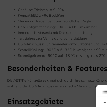
Gehäuse: Edelstahl AISI 304
Kompatibilität: Alle Backöfen
Steuerung: Neuer, benutzerfreundlicher Regler
Gasdichtigkeitsprüfung: 100 % in Heliumkammer
Innendurch: Versenkt mit Dreikammerdichtung
Tür: Beheizt zur Vermeidung von Eisbildung
USB-Anschluss: Für Parameterkonfigurationen und H
Schnellkühlung: +90 °C auf +3 °C in weniger als 90 Mi
Schnellgefrieren: +90 °C auf -18 °C in weniger als 270
Besonderheiten & Feature
Die ABT-Tiefkühlzelle zeichnet sich durch ihre schnelle Kühl- u
während der USB-Anschluss eine einfache Verwaltung von Kon
Einsatzgebiete
Um 