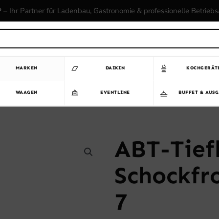
P
– Ihr Partner für Ladenbau, Gastronomie & professionelle Betrieb
MARKEN
DAIKIN
KOCHGERÄT
WAAGEN
EVENTLINE
BUFFET & AUS
ABT-Tiefk
Schockfr
7