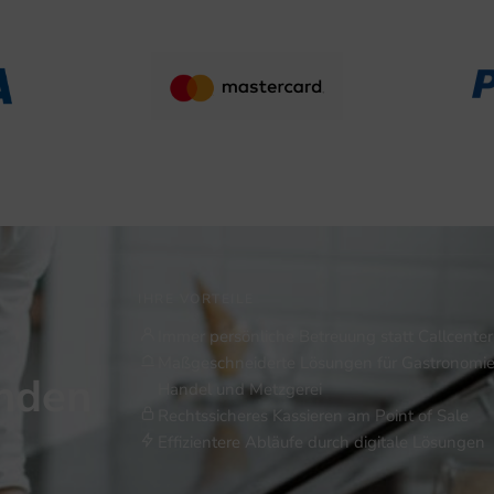
IHRE VORTEILE
Immer persönliche Betreuung statt Callcenter
Maßgeschneiderte Lösungen für Gastronomie
inden
Handel und Metzgerei
Rechtssicheres Kassieren am Point of Sale
Effizientere Abläufe durch digitale Lösungen