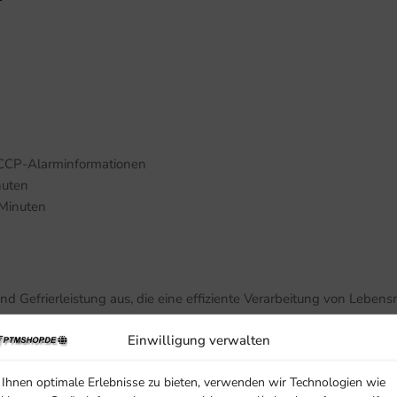
ACCP-Alarminformationen
nuten
 Minuten
s
nd Gefrierleistung aus, die eine effiziente Verarbeitung von Lebensm
figurationen und Alarminformationen bietet.
Einwilligung verwalten
Ihnen optimale Erlebnisse zu bieten, verwenden wir Technologien wie