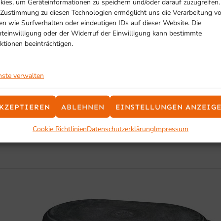
kies, um Geräteinformationen zu speichern und/oder darauf zuzugreifen.
 Zustimmung zu diesen Technologien ermöglicht uns die Verarbeitung v
ine zuverlässige und effiziente Kühlung benötigen.
en wie Surfverhalten oder eindeutigen IDs auf dieser Website. Die
hteinwilligung oder der Widerruf der Einwilligung kann bestimmte
ktionen beeinträchtigen.
nste verwalten
SCHON GESEHEN?
KZEPTIEREN
ABLEHNEN
EINSTELLUNGEN ANZEIG
Ähnliche Produkte
Cookie Richtlinien
Datenschutzerklärung
Impressum