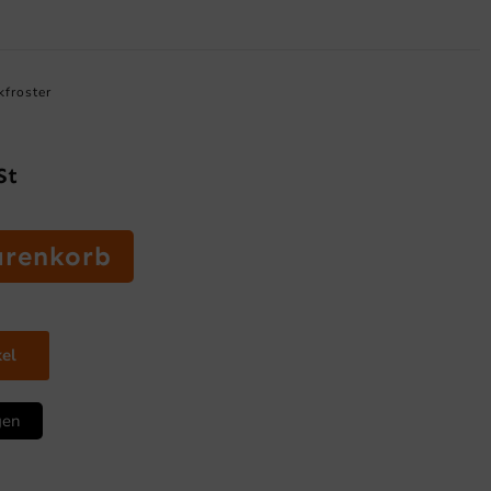
kfroster
St
arenkorb
kel
gen