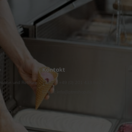
e
Kontakt
ation und Retoure
Telefon: +49 (0) 201 433 992 13
nd
E-Mail: info@ptmshop.de
ng
 Policy