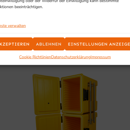
hteinwilligung oder der Widerruf der Einwilligung kann bestimmte
ktionen beeinträchtigen.
SCHON GESEHEN?
nste verwalten
Ähnliche Produkte
KZEPTIEREN
ABLEHNEN
EINSTELLUNGEN ANZEIG
Cookie Richtlinien
Datenschutzerklärung
Impressum