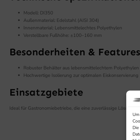
Modell: DI350
Außenmaterial: Edelstahl (AISI 304)
Innenmaterial: Lebensmittelechtes Polyethylen
Verstellbare Fußhöhe: ±100–160 mm
Besonderheiten & Feature
Robuster Behälter aus lebensmittelechtem Polyethylen
Hochwertige Isolierung zur optimalen Eiskonservierung
Einsatzgebiete
Ideal für Gastronomiebetriebe, die eine zuverlässige Lösung fü
Um 
Coo
Die
Dat