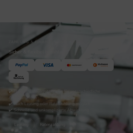
ZAHLUNG & FINANZIERUNG
Sicher & flexibel bezahlen
,
✔️ Flexible Zahlungsoptionen für unterschiedliche
Anforderungen
✔️ Auch Leasing oder Ratenzahlung möglich
✔️ Schnelle und unkomplizierte Abwicklung
Leasing
Ratenzahlung