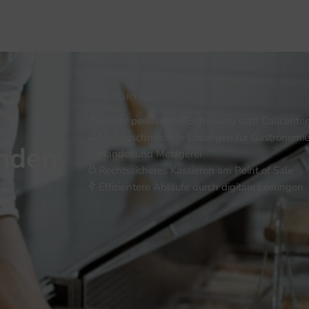
IHRE VORTEILE
Immer persönliche Betreuung statt Callcenter
Maßgeschneiderte Lösungen für Gastronomie
inden
Handel und Metzgerei
Rechtssicheres Kassieren am Point of Sale
Effizientere Abläufe durch digitale Lösungen