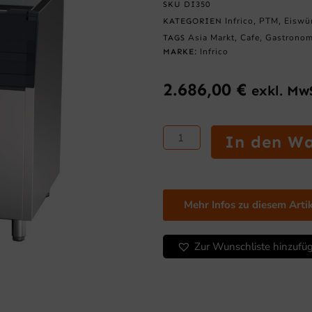
SKU
DI350
Infrico
PTM
Eiswür
KATEGORIEN
,
,
Asia Markt
Cafe
Gastronom
TAGS
,
,
Infrico
MARKE:
2.686,00
€
exkl. Mw
Eismaschinenlager
In den W
der
DPE/DI-
Serie
DI350
Mehr Infos zu diesem Arti
Menge
Zur Wunschliste hinzufü