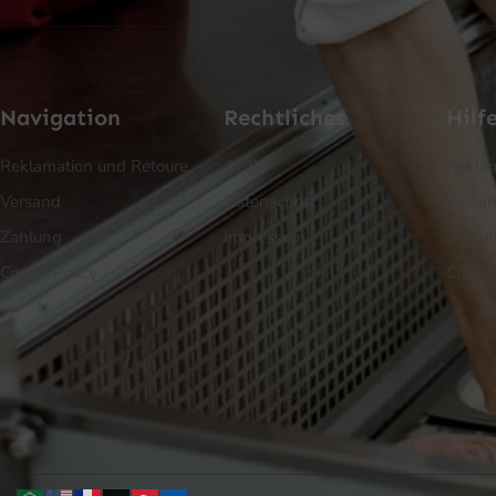
Navigation
Rechtliches
Hilf
Reklamation und Retoure
AGB
Reklam
Versand
Datenschutz
Versa
Zahlung
Impressum
Zahlu
Cookie Policy
Cookie