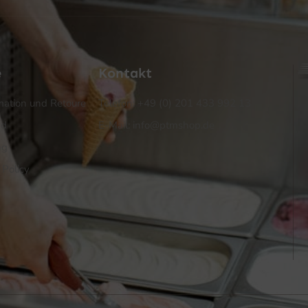
e
Kontakt
ation und Retoure
Telefon: +49 (0) 201 433 992 13
nd
E-Mail: info@ptmshop.de
ng
 Policy