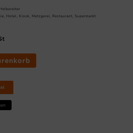
felbereiter
ie
Hotel
Kiosk
Metzgerei
Restaurant
Supermarkt
,
,
,
,
,
St
arenkorb
kel
gen