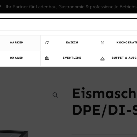
P
– Ihr Partner für Ladenbau, Gastronomie & professionelle Betrieb
MARKEN
DAIKIN
KOCHGERÄT
WAAGEN
EVENTLINE
BUFFET & AUS
Eismasch
DPE/DI-S