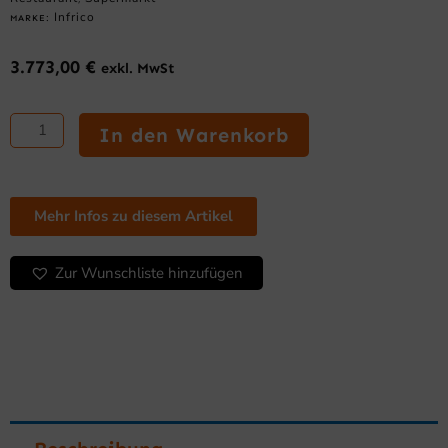
Infrico
MARKE:
3.773,00
€
exkl. MwSt
Eiswürfelbereiter
der
In den Warenkorb
FHC-
Serie
CM-
Modular-
Mehr Infos zu diesem Artikel
Serie:
Feste
Zur Wunschliste hinzufügen
Eiswürfel
ohne
Speicher
150AHC
Menge