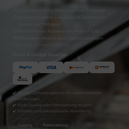
IHRE VORTEILE
Immer persönliche Betreuung statt Callcenter
Maßgeschneiderte Lösungen für Gastronomie,
Handel und Metzgerei
Rechtssicheres Kassieren am Point of Sale
Effizientere Abläufe durch digitale Lösungen
ZAHLUNG & FINANZIERUNG
Sicher & flexibel bezahlen
✔️ Flexible Zahlungsoptionen für unterschiedliche
Anforderungen
✔️ Auch Leasing oder Ratenzahlung möglich
✔️ Schnelle und unkomplizierte Abwicklung
Leasing
Ratenzahlung