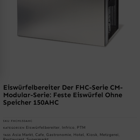
Eiswürfelbereiter Der FHC-Serie CM-
Modular-Serie: Feste Eiswürfel Ohne
Speicher 150AHC
SKU
FHCM150AHC
Eiswürfelbereiter
Infrico
PTM
KATEGORIEN
,
,
Asia Markt
Cafe
Gastronomie
Hotel
Kiosk
Metzgerei
TAGS
,
,
,
,
,
,
Restaurant
Supermarkt
,