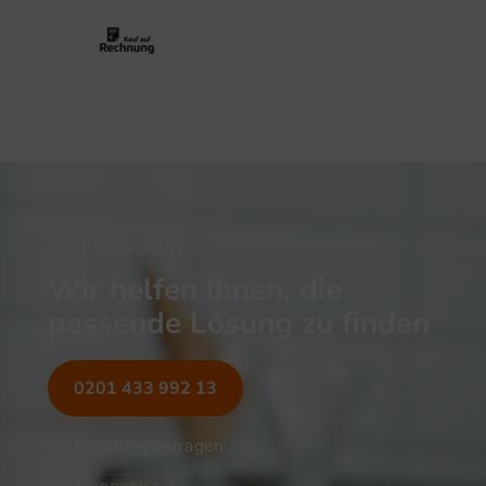
NOCH UNSICHER?
Wir helfen Ihnen, die
passende Lösung zu finden
0201 433 992 13
Beratung anfragen