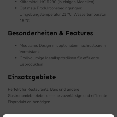
Kältemittel: HC R290 (in einigen Modellen)
Optimale Produktionsbedingungen:
Umgebungstemperatur 21 °C, Wassertemperatur
15 °C
Besonderheiten & Features
Modulares Design mit optionalem nachrüstbarem
Vorratstank
Großvolumige Metallspritzdüsen für effiziente
Eisproduktion
Einsatzgebiete
Perfekt für Restaurants, Bars und andere
Gastronomiebetriebe, die eine zuverlässige und effiziente
Eisproduktion benötigen.