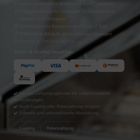
Immer persönliche Betreuung statt Callcenter
Maßgeschneiderte Lösungen für Gastronomie,
Handel und Metzgerei
Rechtssicheres Kassieren am Point of Sale
Effizientere Abläufe durch digitale Lösungen
ZAHLUNG & FINANZIERUNG
Sicher & flexibel bezahlen
✔️ Flexible Zahlungsoptionen für unterschiedliche
Anforderungen
✔️ Auch Leasing oder Ratenzahlung möglich
✔️ Schnelle und unkomplizierte Abwicklung
Leasing
Ratenzahlung