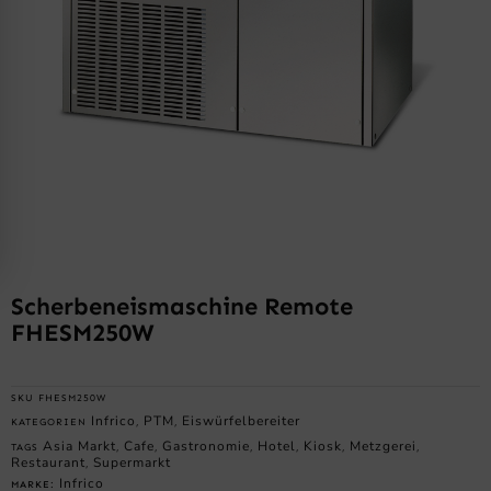
Scherbeneismaschine Remote
FHESM250W
SKU
FHESM250W
Infrico
PTM
Eiswürfelbereiter
KATEGORIEN
,
,
Asia Markt
Cafe
Gastronomie
Hotel
Kiosk
Metzgerei
TAGS
,
,
,
,
,
,
Restaurant
Supermarkt
,
Infrico
MARKE: