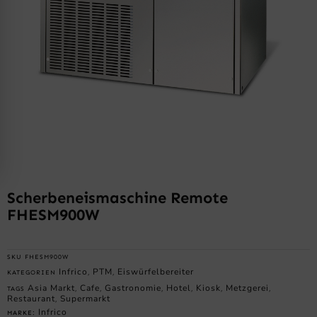
Scherbeneismaschine Remote
FHESM900W
SKU
FHESM900W
Infrico
PTM
Eiswürfelbereiter
KATEGORIEN
,
,
Asia Markt
Cafe
Gastronomie
Hotel
Kiosk
Metzgerei
TAGS
,
,
,
,
,
,
Restaurant
Supermarkt
,
Infrico
MARKE: