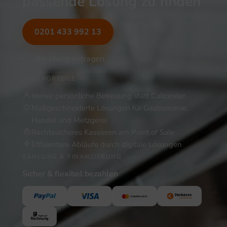
passende Lösung zu finden
0201 433 992 13
Beratung anfragen
IHRE VORTEILE
Immer persönliche Betreuung statt Callcenter
Maßgeschneiderte Lösungen für Gastronomie,
Handel und Metzgerei
Rechtssicheres Kassieren am Point of Sale
Effizientere Abläufe durch digitale Lösungen
ZAHLUNG & FINANZIERUNG
Sicher & flexibel bezahlen