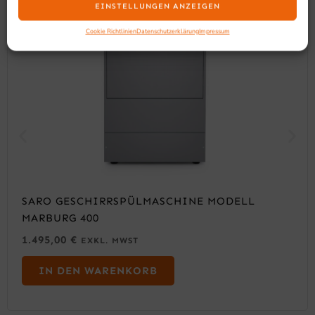
EINSTELLUNGEN ANZEIGEN
Cookie Richtlinien
Datenschutzerklärung
Impressum
SARO GESCHIRRSPÜLMASCHINE MODELL
MARBURG 400
1.495,00
€
EXKL. MWST
IN DEN WARENKORB