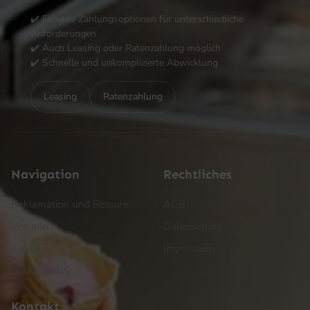
✔️ Flexible Zahlungsoptionen für unterschiedliche
Anforderungen
✔️ Auch Leasing oder Ratenzahlung möglich
✔️ Schnelle und unkomplizierte Abwicklung
Leasing
Ratenzahlung
Navigation
Rechtliches
Reklamation und Retoure
AGB
Versand
Datenschutz
Zahlung
Impressum
Cookie Policy
Kontakt