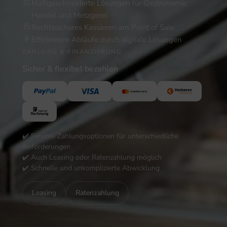
Maßgeschneiderte Lösungen für Gastronomie,
Handel und Metzgerei
Rechtssicheres Kassieren am Point of Sale
Effizientere Abläufe durch digitale Lösungen
ZAHLUNG & FINANZIERUNG
Sicher & flexibel bezahlen
✔️ Flexible Zahlungsoptionen für unterschiedliche
Anforderungen
✔️ Auch Leasing oder Ratenzahlung möglich
✔️ Schnelle und unkomplizierte Abwicklung
Leasing
Ratenzahlung