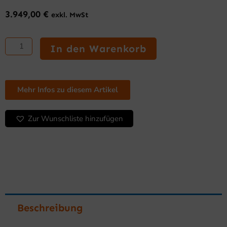
3.949,00
€
exkl. MwSt
TB-
Serie:
In den Warenkorb
Crushed
Ice
mit
Speicher
Mehr Infos zu diesem Artikel
146WHC
Menge
Zur Wunschliste hinzufügen
Beschreibung