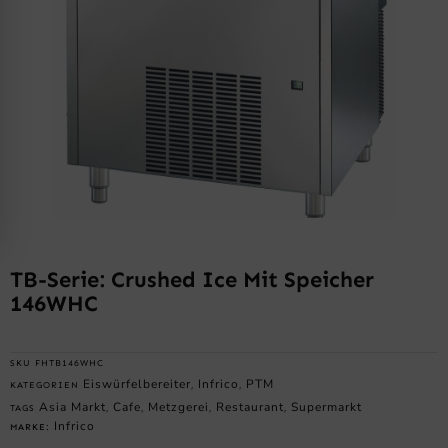
TB-Serie: Crushed Ice Mit Speicher
146WHC
SKU
FHTB146WHC
Eiswürfelbereiter
Infrico
PTM
KATEGORIEN
,
,
Asia Markt
Cafe
Metzgerei
Restaurant
Supermarkt
TAGS
,
,
,
,
Infrico
MARKE: