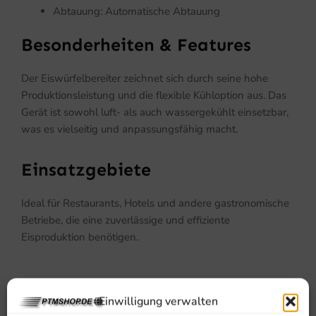
Abtauung: Automatische Abtauung
Besonderheiten & Features
Der Eiswürfelbereiter zeichnet sich durch seine hohe
Produktionsleistung und die flexible Kühloption aus. Das
Gerät ist sowohl luft- als auch wassergekühlt einsetzbar,
was es vielseitig und anpassungsfähig macht.
Einsatzgebiete
Ideal für Restaurants, Hotels und andere gastronomische
Betriebe, die eine zuverlässige und effiziente
Eisproduktion benötigen.
Einwilligung verwalten